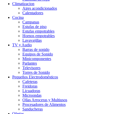
Climatizacion
Aires acondicionados
Calentadores
Cocina
Campanas
Estufas de piso
Estufas empotrables
Hornos empotrables
Lavavajillas
TV y Audio
Barras de sonido
Equipos de Sonido
Minicomponentes
Parlantes
Televisores
Torres de Sonido
Pequeños Electrodomésticos
Cafeteras
Freidoras
Licuadoras
Microondas
Ollas Arroceras y Multiusos
Procesadores de Alimentos
Sanducheras
Ofertas