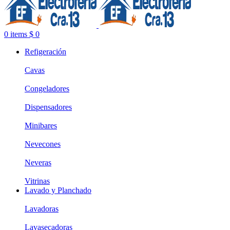
0
items
$
0
Refigeración
Cavas
Congeladores
Dispensadores
Minibares
Nevecones
Neveras
Vitrinas
Lavado y Planchado
Lavadoras
Lavasecadoras