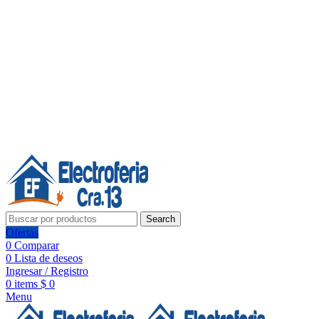
Línea de Whatsapp - Ventas
20 años de confianza, respaldo y tecnología para tu hogar
Síguenos:
20 años de confianza y respaldo
Search
Ofertas
0
Comparar
0
Lista de deseos
Ingresar / Registro
0
items
$
0
Menu