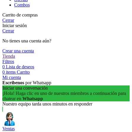
Combos
Carrito de compras
Cerrar
Iniciar sesión
Cerrar
No tienes una cuenta aún?
Crear una cuenta
Tienda
Filtros
0
Lista de deseos
0
items
Carrito
Mi cuenta
Escríbenos
por Whatsapp
Iniciar una conversación
¡Hola! Haga clic en uno de nuestros miembros a continuación para
chatear en
Whatsapp
Nuestro equipo tarda unos minutos en responder
Ventas