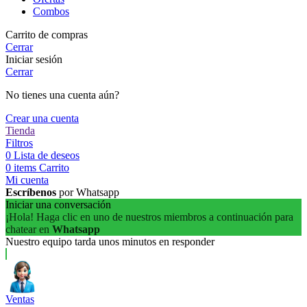
Combos
Carrito de compras
Cerrar
Iniciar sesión
Cerrar
No tienes una cuenta aún?
Crear una cuenta
Tienda
Filtros
0
Lista de deseos
0
items
Carrito
Mi cuenta
Escríbenos
por Whatsapp
Iniciar una conversación
¡Hola! Haga clic en uno de nuestros miembros a continuación para
chatear en
Whatsapp
Nuestro equipo tarda unos minutos en responder
Ventas