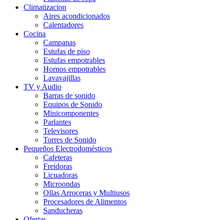
Climatizacion
Aires acondicionados
Calentadores
Cocina
Campanas
Estufas de piso
Estufas empotrables
Hornos empotrables
Lavavajillas
TV y Audio
Barras de sonido
Equipos de Sonido
Minicomponentes
Parlantes
Televisores
Torres de Sonido
Pequeños Electrodomésticos
Cafeteras
Freidoras
Licuadoras
Microondas
Ollas Arroceras y Multiusos
Procesadores de Alimentos
Sanducheras
Ofertas