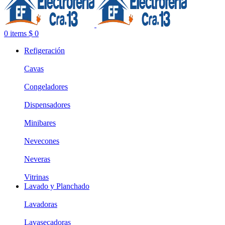
0
items
$
0
Refigeración
Cavas
Congeladores
Dispensadores
Minibares
Nevecones
Neveras
Vitrinas
Lavado y Planchado
Lavadoras
Lavasecadoras