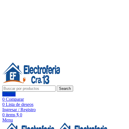
Línea de Whatsapp - Ventas
20 años de confianza, respaldo y tecnología para tu hogar
Síguenos:
20 años de confianza y respaldo
Search
Ofertas
0
Comparar
0
Lista de deseos
Ingresar / Registro
0
items
$
0
Menu