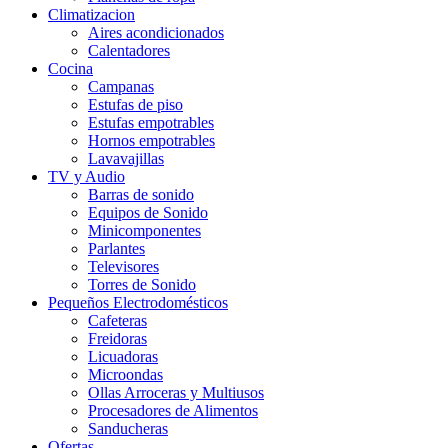
Climatizacion
Aires acondicionados
Calentadores
Cocina
Campanas
Estufas de piso
Estufas empotrables
Hornos empotrables
Lavavajillas
TV y Audio
Barras de sonido
Equipos de Sonido
Minicomponentes
Parlantes
Televisores
Torres de Sonido
Pequeños Electrodomésticos
Cafeteras
Freidoras
Licuadoras
Microondas
Ollas Arroceras y Multiusos
Procesadores de Alimentos
Sanducheras
Ofertas