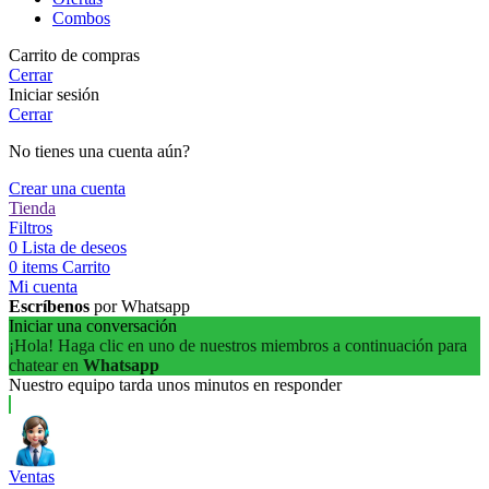
Combos
Carrito de compras
Cerrar
Iniciar sesión
Cerrar
No tienes una cuenta aún?
Crear una cuenta
Tienda
Filtros
0
Lista de deseos
0
items
Carrito
Mi cuenta
Escríbenos
por Whatsapp
Iniciar una conversación
¡Hola! Haga clic en uno de nuestros miembros a continuación para
chatear en
Whatsapp
Nuestro equipo tarda unos minutos en responder
Ventas