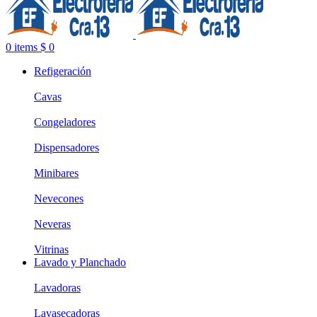
0
items
$
0
Refigeración
Cavas
Congeladores
Dispensadores
Minibares
Nevecones
Neveras
Vitrinas
Lavado y Planchado
Lavadoras
Lavasecadoras