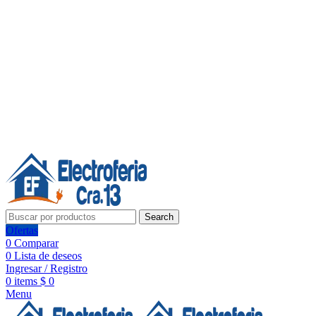
Línea de Whatsapp - Ventas
20 años de confianza, respaldo y tecnología para tu hogar
Síguenos:
20 años de confianza y respaldo
Search
Ofertas
0
Comparar
0
Lista de deseos
Ingresar / Registro
0
items
$
0
Menu