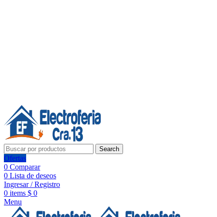
Línea de Whatsapp - Ventas
20 años de confianza, respaldo y tecnología para tu hogar
Síguenos:
20 años de confianza y respaldo
Search
Ofertas
0
Comparar
0
Lista de deseos
Ingresar / Registro
0
items
$
0
Menu