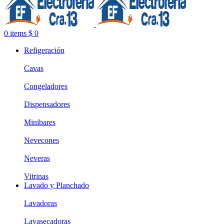
0
items
$
0
Refigeración
Cavas
Congeladores
Dispensadores
Minibares
Nevecones
Neveras
Vitrinas
Lavado y Planchado
Lavadoras
Lavasecadoras