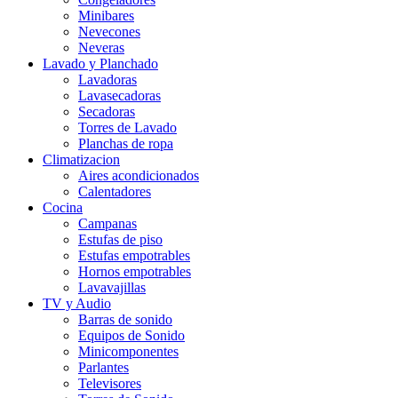
Minibares
Nevecones
Neveras
Lavado y Planchado
Lavadoras
Lavasecadoras
Secadoras
Torres de Lavado
Planchas de ropa
Climatizacion
Aires acondicionados
Calentadores
Cocina
Campanas
Estufas de piso
Estufas empotrables
Hornos empotrables
Lavavajillas
TV y Audio
Barras de sonido
Equipos de Sonido
Minicomponentes
Parlantes
Televisores