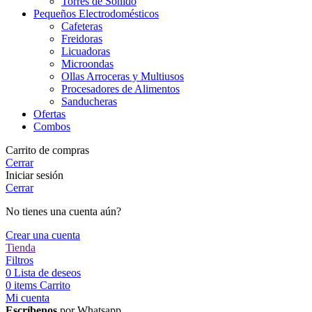
Torres de Sonido
Pequeños Electrodomésticos
Cafeteras
Freidoras
Licuadoras
Microondas
Ollas Arroceras y Multiusos
Procesadores de Alimentos
Sanducheras
Ofertas
Combos
Carrito de compras
Cerrar
Iniciar sesión
Cerrar
No tienes una cuenta aún?
Crear una cuenta
Tienda
Filtros
0
Lista de deseos
0
items
Carrito
Mi cuenta
Escríbenos
por Whatsapp