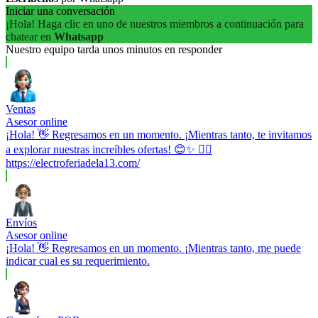
Iniciar una conversación
¡Hola! Haga clic en uno de nuestros miembros a continuación para
chatear en
Whatsapp
Nuestro equipo tarda unos minutos en responder
Ventas
Asesor online
¡Hola! 👋 Regresamos en un momento. ¡Mientras tanto, te invitamos
a explorar nuestras increíbles ofertas! 😊✨ 👉🏼
https://electroferiadela13.com/
Envíos
Asesor online
¡Hola! 👋 Regresamos en un momento. ¡Mientras tanto, me puede
indicar cual es su requerimiento.