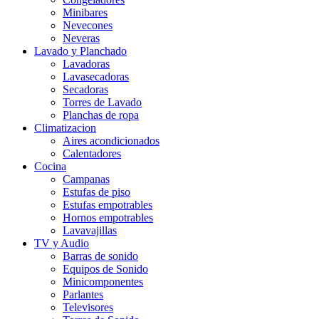
Minibares
Nevecones
Neveras
Lavado y Planchado
Lavadoras
Lavasecadoras
Secadoras
Torres de Lavado
Planchas de ropa
Climatizacion
Aires acondicionados
Calentadores
Cocina
Campanas
Estufas de piso
Estufas empotrables
Hornos empotrables
Lavavajillas
TV y Audio
Barras de sonido
Equipos de Sonido
Minicomponentes
Parlantes
Televisores