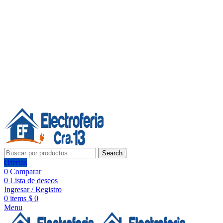
Línea de Whatsapp - Ventas
20 años de confianza, respaldo y tecnología para tu hogar
Síguenos:
20 años de confianza y respaldo
Search
Ofertas
0
Comparar
0
Lista de deseos
Ingresar / Registro
0
items
$
0
Menu