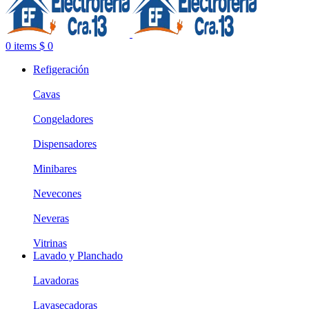
0
items
$
0
Refigeración
Cavas
Congeladores
Dispensadores
Minibares
Nevecones
Neveras
Vitrinas
Lavado y Planchado
Lavadoras
Lavasecadoras