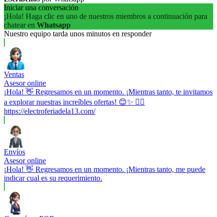
Iniciar una conversación
¡Hola! Haga clic en uno de nuestros miembros a continuación para
chatear en
Whatsapp
Nuestro equipo tarda unos minutos en responder
Ventas
Asesor online
¡Hola! 👋 Regresamos en un momento. ¡Mientras tanto, te invitamos
a explorar nuestras increíbles ofertas! 😊✨ 👉🏼
https://electroferiadela13.com/
Envíos
Asesor online
¡Hola! 👋 Regresamos en un momento. ¡Mientras tanto, me puede
indicar cual es su requerimiento.