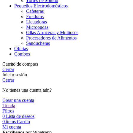
Torres de Sonido
Pequeños Electrodomésticos
Cafeteras
Freidoras
Licuadoras
Microondas
Ollas Arroceras y Multiusos
Procesadores de Alimentos
Sanducheras
Ofertas
Combos
Carrito de compras
Cerrar
Iniciar sesión
Cerrar
No tienes una cuenta aún?
Crear una cuenta
Tienda
Filtros
0
Lista de deseos
0
items
Carrito
Mi cuenta
Escríbenos
por Whatsapp