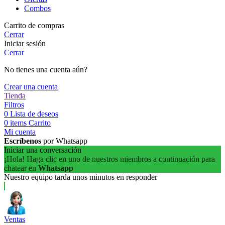
Combos
Carrito de compras
Cerrar
Iniciar sesión
Cerrar
No tienes una cuenta aún?
Crear una cuenta
Tienda
Filtros
0
Lista de deseos
0
items
Carrito
Mi cuenta
Escríbenos
por Whatsapp
Iniciar una conversación
¡Hola! Haga clic en uno de nuestros miembros a continuación para
chatear en
Whatsapp
Nuestro equipo tarda unos minutos en responder
Ventas