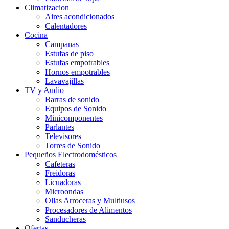
Climatizacion
Aires acondicionados
Calentadores
Cocina
Campanas
Estufas de piso
Estufas empotrables
Hornos empotrables
Lavavajillas
TV y Audio
Barras de sonido
Equipos de Sonido
Minicomponentes
Parlantes
Televisores
Torres de Sonido
Pequeños Electrodomésticos
Cafeteras
Freidoras
Licuadoras
Microondas
Ollas Arroceras y Multiusos
Procesadores de Alimentos
Sanducheras
Ofertas