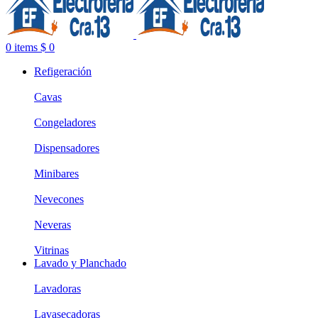
0
items
$
0
Refigeración
Cavas
Congeladores
Dispensadores
Minibares
Nevecones
Neveras
Vitrinas
Lavado y Planchado
Lavadoras
Lavasecadoras