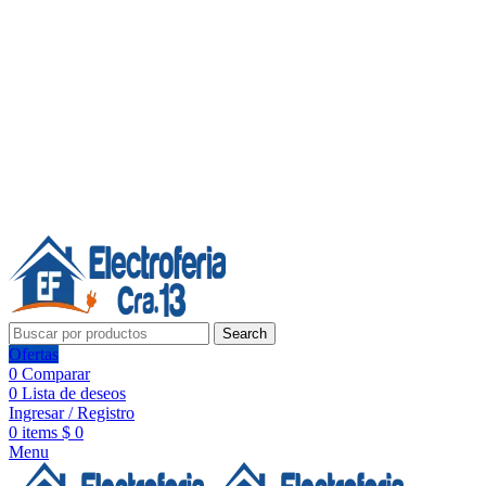
Línea de Whatsapp - Ventas
20 años de confianza, respaldo y tecnología para tu hogar
Síguenos:
20 años de confianza y respaldo
Search
Ofertas
0
Comparar
0
Lista de deseos
Ingresar / Registro
0
items
$
0
Menu