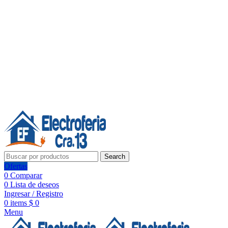
Línea de Whatsapp - Ventas
20 años de confianza, respaldo y tecnología para tu hogar
Síguenos:
20 años de confianza y respaldo
Search
Ofertas
0
Comparar
0
Lista de deseos
Ingresar / Registro
0
items
$
0
Menu