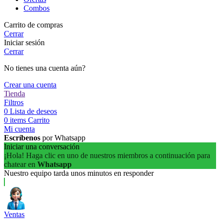
Combos
Carrito de compras
Cerrar
Iniciar sesión
Cerrar
No tienes una cuenta aún?
Crear una cuenta
Tienda
Filtros
0
Lista de deseos
0
items
Carrito
Mi cuenta
Escríbenos
por Whatsapp
Iniciar una conversación
¡Hola! Haga clic en uno de nuestros miembros a continuación para
chatear en
Whatsapp
Nuestro equipo tarda unos minutos en responder
Ventas