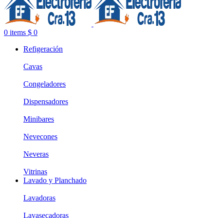
0
items
$
0
Refigeración
Cavas
Congeladores
Dispensadores
Minibares
Nevecones
Neveras
Vitrinas
Lavado y Planchado
Lavadoras
Lavasecadoras