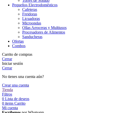
Torres de Sonido
Pequeños Electrodomésticos
Cafeteras
Freidoras
Licuadoras
Microondas
Ollas Arroceras y Multiusos
Procesadores de Alimentos
Sanducheras
Ofertas
Combos
Carrito de compras
Cerrar
Iniciar sesión
Cerrar
No tienes una cuenta aún?
Crear una cuenta
Tienda
Filtros
0
Lista de deseos
0
items
Carrito
Mi cuenta
Escríbenos
por Whatsapp