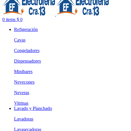
0
items
$
0
Refigeración
Cavas
Congeladores
Dispensadores
Minibares
Nevecones
Neveras
Vitrinas
Lavado y Planchado
Lavadoras
Lavasecadoras