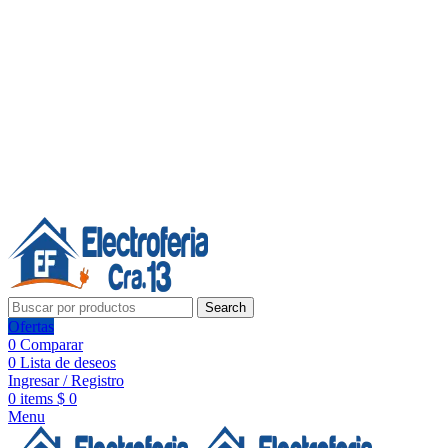
Línea de Whatsapp - Ventas
20 años de confianza, respaldo y tecnología para tu hogar
Síguenos:
20 años de confianza y respaldo
Search
Ofertas
0
Comparar
0
Lista de deseos
Ingresar / Registro
0
items
$
0
Menu