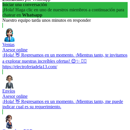
Iniciar una conversación
¡Hola! Haga clic en uno de nuestros miembros a continuación para
chatear en
Whatsapp
Nuestro equipo tarda unos minutos en responder
Ventas
Asesor online
¡Hola! 👋 Regresamos en un momento. ¡Mientras tanto, te invitamos
a explorar nuestras increíbles ofertas! 😊✨ 👉🏼
https://electroferiadela13.com/
Envíos
Asesor online
¡Hola! 👋 Regresamos en un momento. ¡Mientras tanto, me puede
indicar cual es su requerimiento.