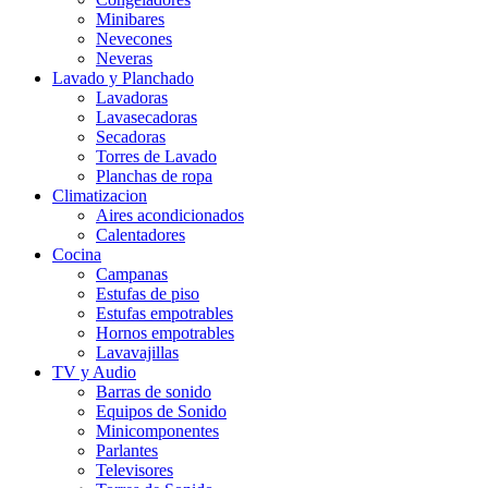
Minibares
Nevecones
Neveras
Lavado y Planchado
Lavadoras
Lavasecadoras
Secadoras
Torres de Lavado
Planchas de ropa
Climatizacion
Aires acondicionados
Calentadores
Cocina
Campanas
Estufas de piso
Estufas empotrables
Hornos empotrables
Lavavajillas
TV y Audio
Barras de sonido
Equipos de Sonido
Minicomponentes
Parlantes
Televisores