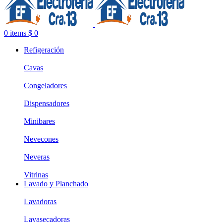
0
items
$
0
Refigeración
Cavas
Congeladores
Dispensadores
Minibares
Nevecones
Neveras
Vitrinas
Lavado y Planchado
Lavadoras
Lavasecadoras