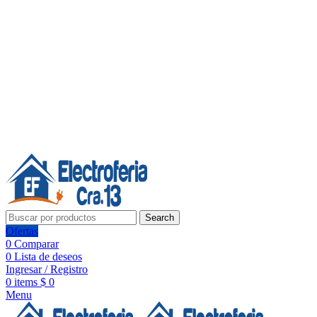
Línea de Whatsapp - Ventas
Síguenos:
Search
Ofertas
0
Comparar
0
Lista de deseos
Ingresar / Registro
0
items
$
0
Menu