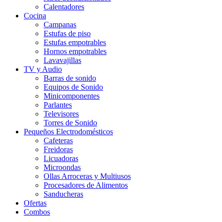
Calentadores
Cocina
Campanas
Estufas de piso
Estufas empotrables
Hornos empotrables
Lavavajillas
TV y Audio
Barras de sonido
Equipos de Sonido
Minicomponentes
Parlantes
Televisores
Torres de Sonido
Pequeños Electrodomésticos
Cafeteras
Freidoras
Licuadoras
Microondas
Ollas Arroceras y Multiusos
Procesadores de Alimentos
Sanducheras
Ofertas
Combos