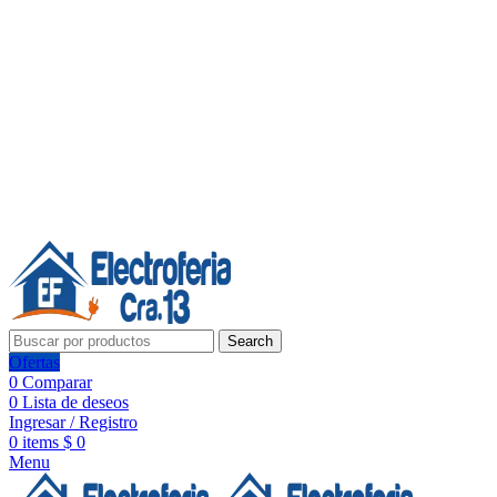
Línea de Whatsapp - Ventas
20 años de confianza, respaldo y tecnología para tu hogar
Síguenos:
20 años de confianza y respaldo
Search
Ofertas
0
Comparar
0
Lista de deseos
Ingresar / Registro
0
items
$
0
Menu