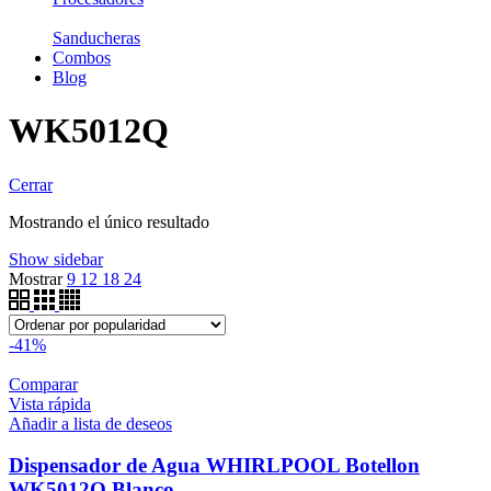
Sanducheras
Combos
Blog
WK5012Q
Cerrar
Mostrando el único resultado
Show sidebar
Mostrar
9
12
18
24
-41%
Comparar
Vista rápida
Añadir a lista de deseos
Dispensador de Agua WHIRLPOOL Botellon
WK5012Q Blanco