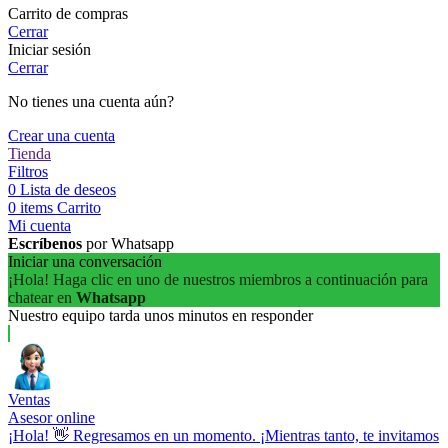
Carrito de compras
Cerrar
Iniciar sesión
Cerrar
No tienes una cuenta aún?
Crear una cuenta
Tienda
Filtros
0
Lista de deseos
0
items
Carrito
Mi cuenta
Escríbenos
por Whatsapp
Iniciar una conversación
¡Hola! Haga clic en uno de nuestros miembros a continuación para
chatear en
Whatsapp
Nuestro equipo tarda unos minutos en responder
Ventas
Asesor online
¡Hola! 👋 Regresamos en un momento. ¡Mientras tanto, te invitamos