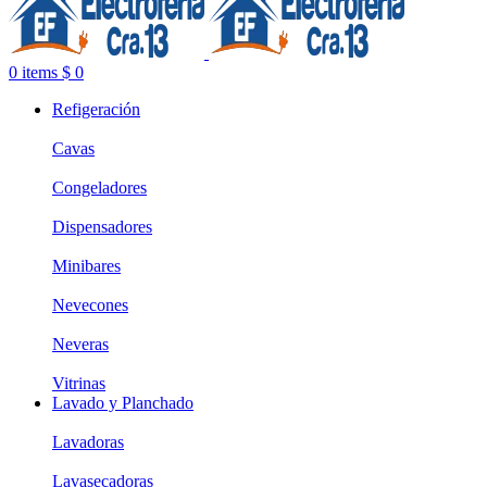
0
items
$
0
Refigeración
Cavas
Congeladores
Dispensadores
Minibares
Nevecones
Neveras
Vitrinas
Lavado y Planchado
Lavadoras
Lavasecadoras