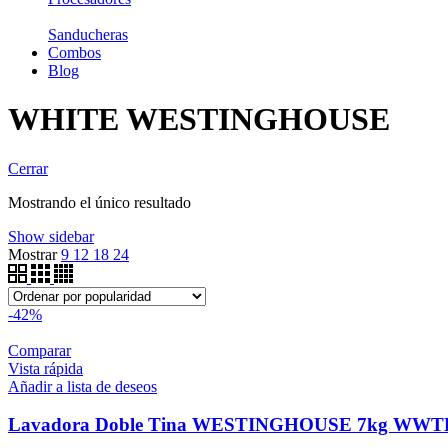
Sanducheras
Combos
Blog
WHITE WESTINGHOUSE
Cerrar
Mostrando el único resultado
Show sidebar
Mostrar
9
12
18
24
-42%
Comparar
Vista rápida
Añadir a lista de deseos
Lavadora Doble Tina WESTINGHOUSE 7kg WW