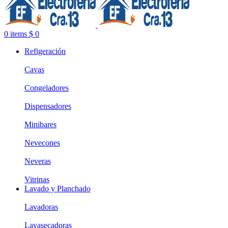
0
items
$
0
Refigeración
Cavas
Congeladores
Dispensadores
Minibares
Nevecones
Neveras
Vitrinas
Lavado y Planchado
Lavadoras
Lavasecadoras