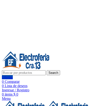
Línea de Whatsapp - Ventas
Síguenos:
Search
Ofertas
0
Comparar
0
Lista de deseos
Ingresar / Registro
0
items
$
0
Menu