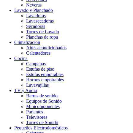
Neveras
Lavado y Planchado
Lavadoras
Lavasecadoras
Secadoras
Torres de Lavado
Planchas de ropa
Climatizacion
Aires acondicionados
Calentadores
Cocina
Campanas
Estufas de piso
Estufas empotrables
Hornos empotrables
Lavavajillas
TV y Audio
Barras de sonido
Equipos de Sonido
Minicomponentes
Parlantes
Televisores
Torres de Sonido
Pequeños Electrodomésticos