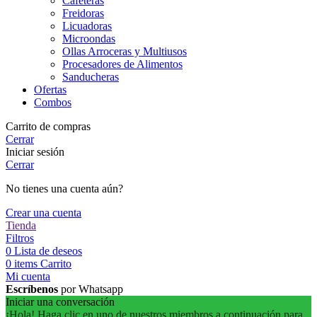
Cafeteras
Freidoras
Licuadoras
Microondas
Ollas Arroceras y Multiusos
Procesadores de Alimentos
Sanducheras
Ofertas
Combos
Carrito de compras
Cerrar
Iniciar sesión
Cerrar
No tienes una cuenta aún?
Crear una cuenta
Tienda
Filtros
0
Lista de deseos
0
items
Carrito
Mi cuenta
Escríbenos
por Whatsapp
Iniciar una conversación
¡Hola! Haga clic en uno de nuestros miembros a continuación para