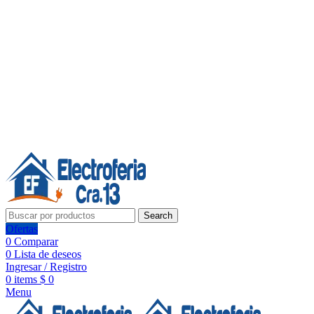
Línea de Whatsapp - Ventas
20 años de confianza, respaldo y tecnología para tu hogar
Síguenos:
20 años de confianza y respaldo
Search
Ofertas
0
Comparar
0
Lista de deseos
Ingresar / Registro
0
items
$
0
Menu