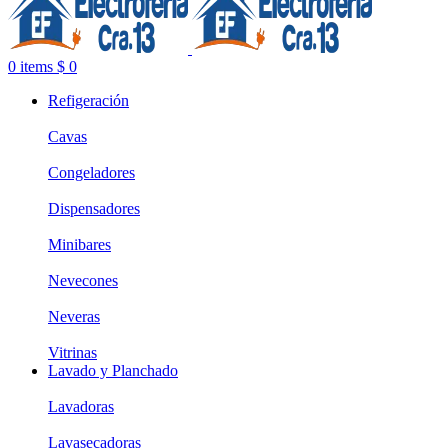
0
items
$
0
Refigeración
Cavas
Congeladores
Dispensadores
Minibares
Nevecones
Neveras
Vitrinas
Lavado y Planchado
Lavadoras
Lavasecadoras