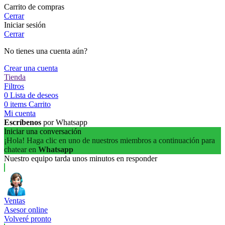
Carrito de compras
Cerrar
Iniciar sesión
Cerrar
No tienes una cuenta aún?
Crear una cuenta
Tienda
Filtros
0
Lista de deseos
0
items
Carrito
Mi cuenta
Escríbenos
por Whatsapp
Iniciar una conversación
¡Hola! Haga clic en uno de nuestros miembros a continuación para
chatear en
Whatsapp
Nuestro equipo tarda unos minutos en responder
Ventas
Asesor online
Volveré pronto