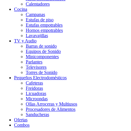
Calentadores
Cocina
Campanas
Estufas de piso
Estufas empotrables
Hornos empotrables
Lavavajillas
TV y Audio
Barras de sonido
Equipos de Sonido
Minicomponentes
Parlantes
Televisores
Torres de Sonido
Pequeños Electrodomésticos
Cafeteras
Freidoras
Licuadoras
Microondas
Ollas Arroceras y Multiusos
Procesadores de Alimentos
Sanducheras
Ofertas
Combos