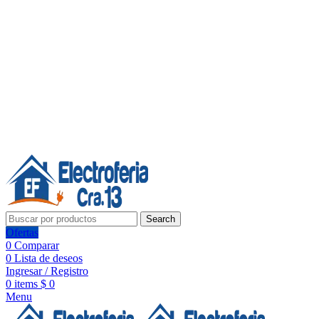
Línea de Whatsapp - Ventas
20 años de confianza, respaldo y tecnología para tu hogar
Síguenos:
20 años de confianza y respaldo
Search
Ofertas
0
Comparar
0
Lista de deseos
Ingresar / Registro
0
items
$
0
Menu