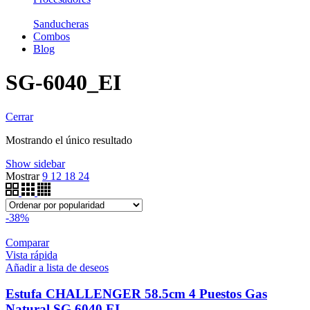
Sanducheras
Combos
Blog
SG-6040_EI
Cerrar
Mostrando el único resultado
Show sidebar
Mostrar
9
12
18
24
-38%
Comparar
Vista rápida
Añadir a lista de deseos
Estufa CHALLENGER 58.5cm 4 Puestos Gas
Natural SG 6040 EI