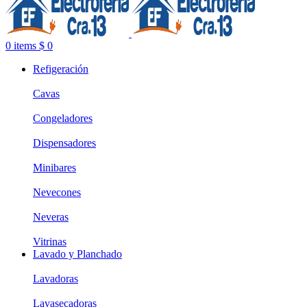
0
items
$
0
Refigeración
Cavas
Congeladores
Dispensadores
Minibares
Nevecones
Neveras
Vitrinas
Lavado y Planchado
Lavadoras
Lavasecadoras