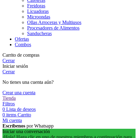
Cafeteras
Freidoras
Licuadoras
Microondas
Ollas Arroceras y Multiusos
Procesadores de Alimentos
Sanducheras
Ofertas
Combos
Carrito de compras
Cerrar
Iniciar sesión
Cerrar
No tienes una cuenta aún?
Crear una cuenta
Tienda
Filtros
0
Lista de deseos
0
items
Carrito
Mi cuenta
Escríbenos
por Whatsapp
Iniciar una conversación
¡Hola! Haga clic en uno de nuestros miembros a continuación para