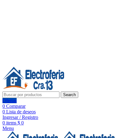
Línea de Whatsapp - Ventas
20 años de confianza, respaldo y tecnología para tu hogar
Síguenos:
20 años de confianza y respaldo
Search
Ofertas
0
Comparar
0
Lista de deseos
Ingresar / Registro
0
items
$
0
Menu