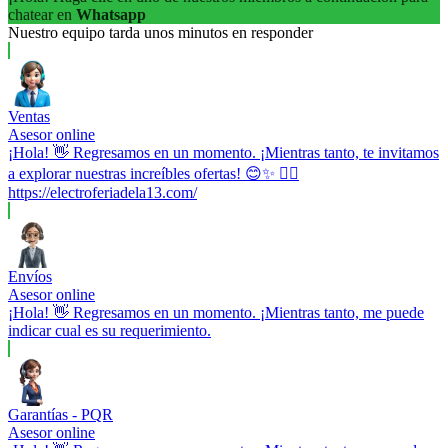
chatear en
Whatsapp
Nuestro equipo tarda unos minutos en responder
Ventas
Asesor online
¡Hola! 👋 Regresamos en un momento. ¡Mientras tanto, te invitamos
a explorar nuestras increíbles ofertas! 😊✨ 👉🏼
https://electroferiadela13.com/
Envíos
Asesor online
¡Hola! 👋 Regresamos en un momento. ¡Mientras tanto, me puede
indicar cual es su requerimiento.
Garantías - PQR
Asesor online