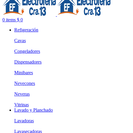
0
items
$
0
Refigeración
Cavas
Congeladores
Dispensadores
Minibares
Nevecones
Neveras
Vitrinas
Lavado y Planchado
Lavadoras
Lavasecadoras