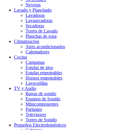
Neveras
Lavado y Planchado
Lavadoras
Lavasecadoras
Secadoras
Torres de Lavado
Planchas de ropa
Climatizacion
Aires acondicionados
Calentadores
Cocina
Campanas
Estufas de piso
Estufas empotrables
Hornos empotrables
Lavavajillas
TV y Audio
Barras de sonido
Equipos de Sonido
Minicomponentes
Parlantes
Televisores
Torres de Sonido
Pequeños Electrodomésticos