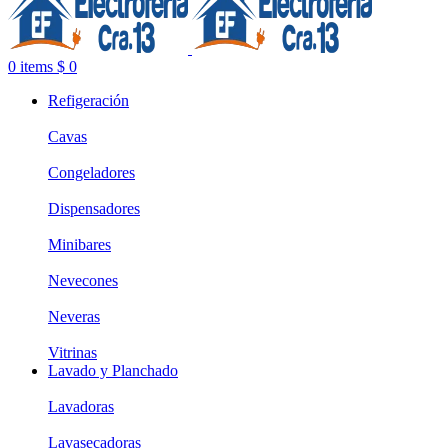
0
items
$
0
Refigeración
Cavas
Congeladores
Dispensadores
Minibares
Nevecones
Neveras
Vitrinas
Lavado y Planchado
Lavadoras
Lavasecadoras