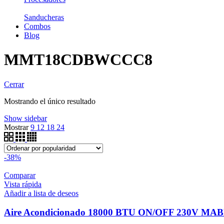
Sanducheras
Combos
Blog
MMT18CDBWCCC8
Cerrar
Mostrando el único resultado
Show sidebar
Mostrar
9
12
18
24
-38%
Comparar
Vista rápida
Añadir a lista de deseos
Aire Acondicionado 18000 BTU ON/OFF 230V