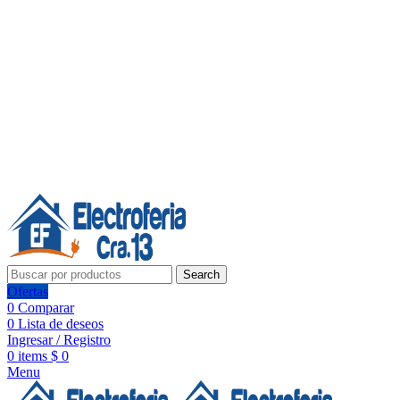
Línea de Whatsapp - Ventas
Síguenos:
Search
Ofertas
0
Comparar
0
Lista de deseos
Ingresar / Registro
0
items
$
0
Menu