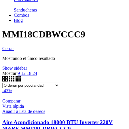
Sanducheras
Combos
Blog
MMI18CDBWCCC9
Cerrar
Mostrando el único resultado
Show sidebar
Mostrar
9
12
18
24
-43%
Comparar
Vista rápida
Añadir a lista de deseos
Aire Acondicionado 18000 BTU Inverter 220V
MABE MMI18CDBWCCC9