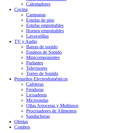
Calentadores
Cocina
Campanas
Estufas de piso
Estufas empotrables
Hornos empotrables
Lavavajillas
TV y Audio
Barras de sonido
Equipos de Sonido
Minicomponentes
Parlantes
Televisores
Torres de Sonido
Pequeños Electrodomésticos
Cafeteras
Freidoras
Licuadoras
Microondas
Ollas Arroceras y Multiusos
Procesadores de Alimentos
Sanducheras
Ofertas
Combos