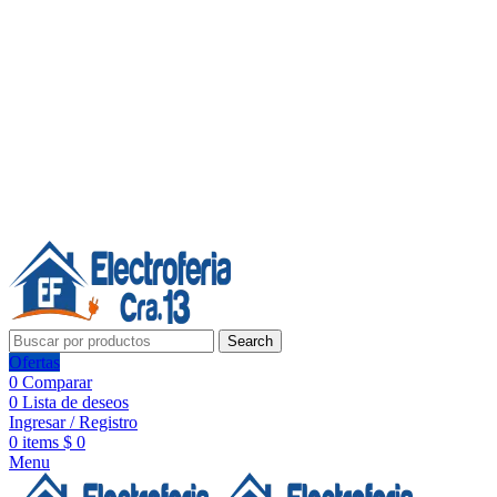
Línea de Whatsapp - Ventas
20 años de confianza, respaldo y tecnología para tu hogar
Síguenos:
20 años de confianza y respaldo
Search
Ofertas
0
Comparar
0
Lista de deseos
Ingresar / Registro
0
items
$
0
Menu