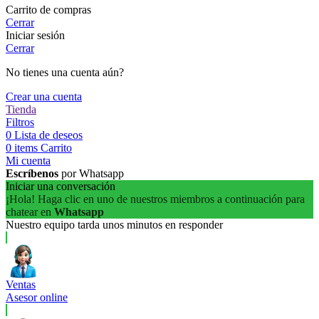
Carrito de compras
Cerrar
Iniciar sesión
Cerrar
No tienes una cuenta aún?
Crear una cuenta
Tienda
Filtros
0
Lista de deseos
0
items
Carrito
Mi cuenta
Escríbenos
por Whatsapp
Iniciar una conversación
¡Hola! Haga clic en uno de nuestros miembros a continuación para
chatear en
Whatsapp
Nuestro equipo tarda unos minutos en responder
Ventas
Asesor online