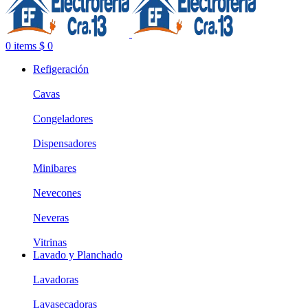
0
items
$
0
Refigeración
Cavas
Congeladores
Dispensadores
Minibares
Nevecones
Neveras
Vitrinas
Lavado y Planchado
Lavadoras
Lavasecadoras