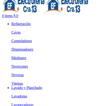
0
items
$
0
Refigeración
Cavas
Congeladores
Dispensadores
Minibares
Nevecones
Neveras
Vitrinas
Lavado y Planchado
Lavadoras
Lavasecadoras