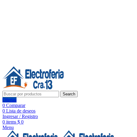
Línea de Whatsapp - Ventas
20 años de confianza, respaldo y tecnología para tu hogar
Síguenos:
20 años de confianza y respaldo
Search
Ofertas
0
Comparar
0
Lista de deseos
Ingresar / Registro
0
items
$
0
Menu