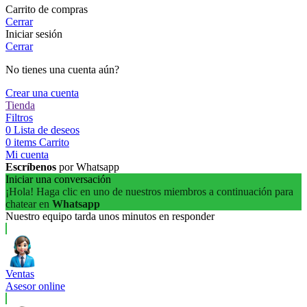
Carrito de compras
Cerrar
Iniciar sesión
Cerrar
No tienes una cuenta aún?
Crear una cuenta
Tienda
Filtros
0
Lista de deseos
0
items
Carrito
Mi cuenta
Escríbenos
por Whatsapp
Iniciar una conversación
¡Hola! Haga clic en uno de nuestros miembros a continuación para
chatear en
Whatsapp
Nuestro equipo tarda unos minutos en responder
Ventas
Asesor online