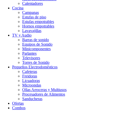
Calentadores
Cocina
Campanas
Estufas de piso
Estufas empotrables
Hornos empotrables
Lavavajillas
TV y Audio
Barras de sonido
Equipos de Sonido
Minicomponentes
Parlantes
Televisores
Torres de Sonido
Pequeños Electrodomésticos
Cafeteras
Freidoras
Licuadoras
Microondas
Ollas Arroceras y Multiusos
Procesadores de Alimentos
Sanducheras
Ofertas
Combos