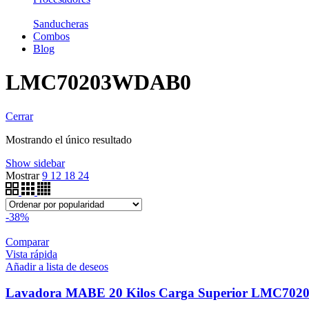
Sanducheras
Combos
Blog
LMC70203WDAB0
Cerrar
Mostrando el único resultado
Show sidebar
Mostrar
9
12
18
24
-38%
Comparar
Vista rápida
Añadir a lista de deseos
Lavadora MABE 20 Kilos Carga Superior LMC70