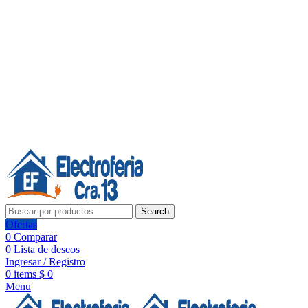
Línea de Whatsapp - Ventas
Síguenos:
Search
Ofertas
0
Comparar
0
Lista de deseos
Ingresar / Registro
0
items
$
0
Menu