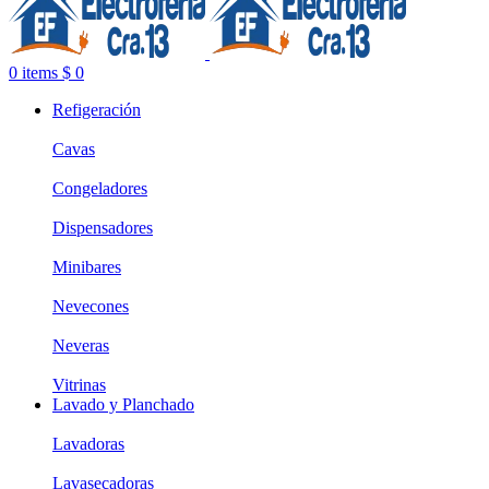
0
items
$
0
Refigeración
Cavas
Congeladores
Dispensadores
Minibares
Nevecones
Neveras
Vitrinas
Lavado y Planchado
Lavadoras
Lavasecadoras