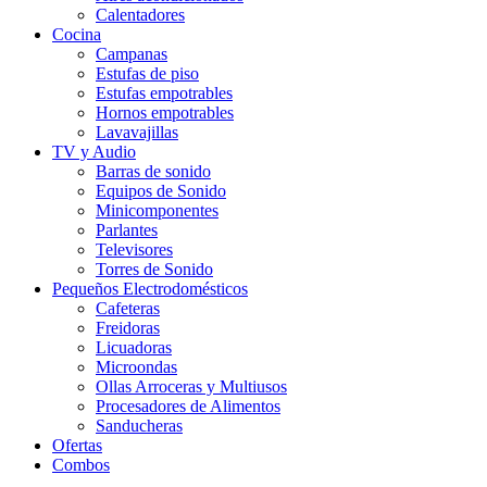
Calentadores
Cocina
Campanas
Estufas de piso
Estufas empotrables
Hornos empotrables
Lavavajillas
TV y Audio
Barras de sonido
Equipos de Sonido
Minicomponentes
Parlantes
Televisores
Torres de Sonido
Pequeños Electrodomésticos
Cafeteras
Freidoras
Licuadoras
Microondas
Ollas Arroceras y Multiusos
Procesadores de Alimentos
Sanducheras
Ofertas
Combos