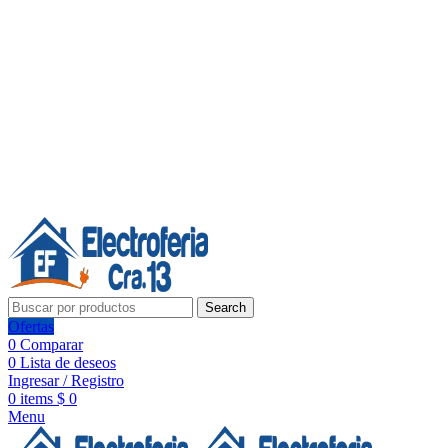
Línea de Whatsapp - Ventas
20 años de confianza, respaldo y tecnología para tu hogar
Síguenos:
20 años de confianza y respaldo
Search
Ofertas
0
Comparar
0
Lista de deseos
Ingresar / Registro
0
items
$
0
Menu