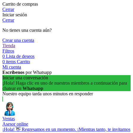
Carrito de compras
Cerrar
Iniciar sesión
Cerrar
No tienes una cuenta aún?
Crear una cuenta
Tienda
Filtros
0
Lista de deseos
0
items
Carrito
Mi cuenta
Escríbenos
por Whatsapp
Iniciar una conversación
¡Hola! Haga clic en uno de nuestros miembros a continuación para
chatear en
Whatsapp
Nuestro equipo tarda unos minutos en responder
Ventas
Asesor online
¡Hola! 👋 Regresamos en un momento. ¡Mientras tanto, te invitamos