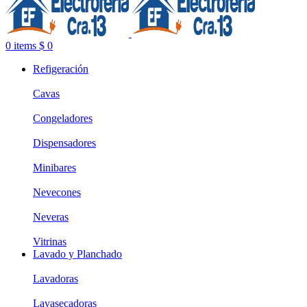
0
items
$
0
Refigeración
Cavas
Congeladores
Dispensadores
Minibares
Nevecones
Neveras
Vitrinas
Lavado y Planchado
Lavadoras
Lavasecadoras