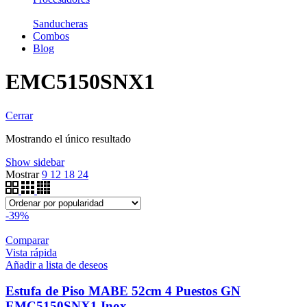
Sanducheras
Combos
Blog
EMC5150SNX1
Cerrar
Mostrando el único resultado
Show sidebar
Mostrar
9
12
18
24
-39%
Comparar
Vista rápida
Añadir a lista de deseos
Estufa de Piso MABE 52cm 4 Puestos GN
EMC5150SNX1 Inox