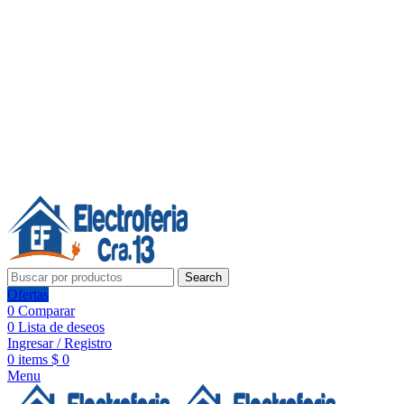
Línea de Whatsapp - Ventas
20 años de confianza, respaldo y tecnología para tu hogar
Síguenos:
20 años de confianza y respaldo
Search
Ofertas
0
Comparar
0
Lista de deseos
Ingresar / Registro
0
items
$
0
Menu