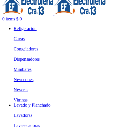
0
items
$
0
Refigeración
Cavas
Congeladores
Dispensadores
Minibares
Nevecones
Neveras
Vitrinas
Lavado y Planchado
Lavadoras
Lavasecadoras