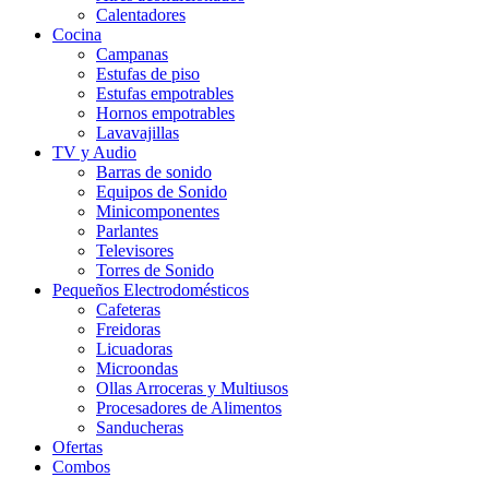
Calentadores
Cocina
Campanas
Estufas de piso
Estufas empotrables
Hornos empotrables
Lavavajillas
TV y Audio
Barras de sonido
Equipos de Sonido
Minicomponentes
Parlantes
Televisores
Torres de Sonido
Pequeños Electrodomésticos
Cafeteras
Freidoras
Licuadoras
Microondas
Ollas Arroceras y Multiusos
Procesadores de Alimentos
Sanducheras
Ofertas
Combos