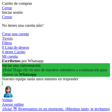
Carrito de compras
Cerrar
Iniciar sesión
Cerrar
No tienes una cuenta aún?
Crear una cuenta
Tienda
Filtros
0
Lista de deseos
0
items
Carrito
Mi cuenta
Escríbenos
por Whatsapp
Iniciar una conversación
¡Hola! Haga clic en uno de nuestros miembros a continuación para
chatear en
Whatsapp
Nuestro equipo tarda unos minutos en responder
Ventas
Asesor online
¡Hola! 👋 Regresamos en un momento. ¡Mientras tanto, te invitamos