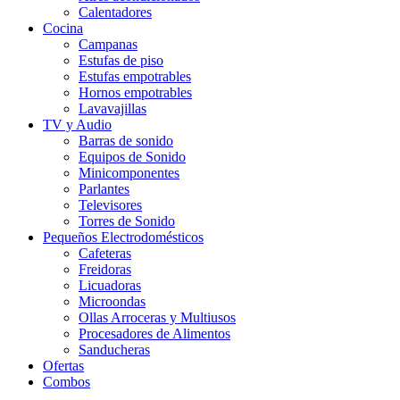
Calentadores
Cocina
Campanas
Estufas de piso
Estufas empotrables
Hornos empotrables
Lavavajillas
TV y Audio
Barras de sonido
Equipos de Sonido
Minicomponentes
Parlantes
Televisores
Torres de Sonido
Pequeños Electrodomésticos
Cafeteras
Freidoras
Licuadoras
Microondas
Ollas Arroceras y Multiusos
Procesadores de Alimentos
Sanducheras
Ofertas
Combos