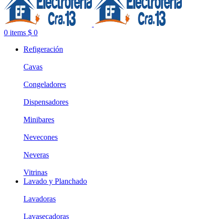
0
items
$
0
Refigeración
Cavas
Congeladores
Dispensadores
Minibares
Nevecones
Neveras
Vitrinas
Lavado y Planchado
Lavadoras
Lavasecadoras