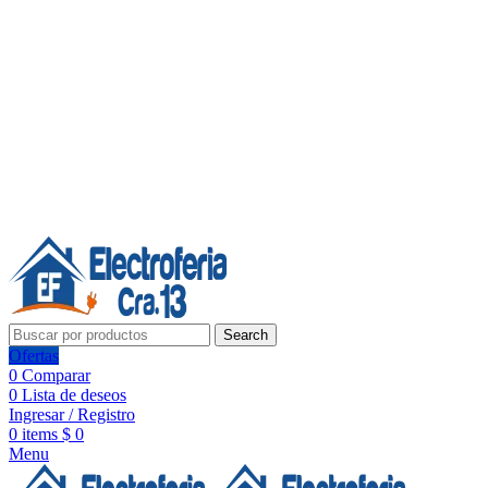
Línea de Whatsapp - Ventas
20 años de confianza, respaldo y tecnología para tu hogar
Síguenos:
20 años de confianza y respaldo
Search
Ofertas
0
Comparar
0
Lista de deseos
Ingresar / Registro
0
items
$
0
Menu