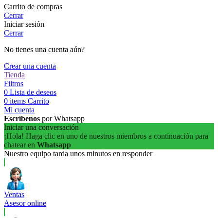
Carrito de compras
Cerrar
Iniciar sesión
Cerrar
No tienes una cuenta aún?
Crear una cuenta
Tienda
Filtros
0
Lista de deseos
0
items
Carrito
Mi cuenta
Escríbenos
por Whatsapp
Iniciar una conversación
¡Hola! Haga clic en uno de nuestros miembros a continuación para
chatear en
Whatsapp
Nuestro equipo tarda unos minutos en responder
Ventas
Asesor online