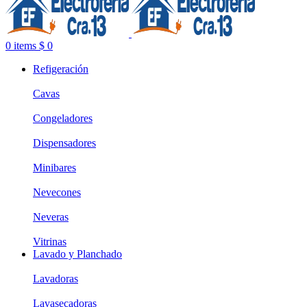
0
items
$
0
Refigeración
Cavas
Congeladores
Dispensadores
Minibares
Nevecones
Neveras
Vitrinas
Lavado y Planchado
Lavadoras
Lavasecadoras