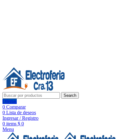
Línea de Whatsapp - Ventas
Síguenos:
Search
Ofertas
0
Comparar
0
Lista de deseos
Ingresar / Registro
0
items
$
0
Menu