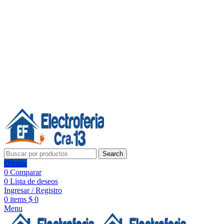
Línea de Whatsapp - Ventas
20 años de confianza, respaldo y tecnología para tu hogar
Síguenos:
20 años de confianza y respaldo
Search
Ofertas
0
Comparar
0
Lista de deseos
Ingresar / Registro
0
items
$
0
Menu