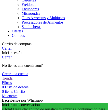
Cafeteras
Freidoras
Licuadoras
Microondas
Ollas Arroceras y Multiusos
Procesadores de Alimentos
Sanducheras
Ofertas
Combos
Carrito de compras
Cerrar
Iniciar sesión
Cerrar
No tienes una cuenta aún?
Crear una cuenta
Tienda
Filtros
0
Lista de deseos
0
items
Carrito
Mi cuenta
Escríbenos
por Whatsapp
Iniciar una conversación
¡Hola! Haga clic en uno de nuestros miembros a continuación para