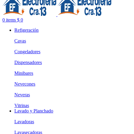
0
items
$
0
Refigeración
Cavas
Congeladores
Dispensadores
Minibares
Nevecones
Neveras
Vitrinas
Lavado y Planchado
Lavadoras
Lavasecadoras