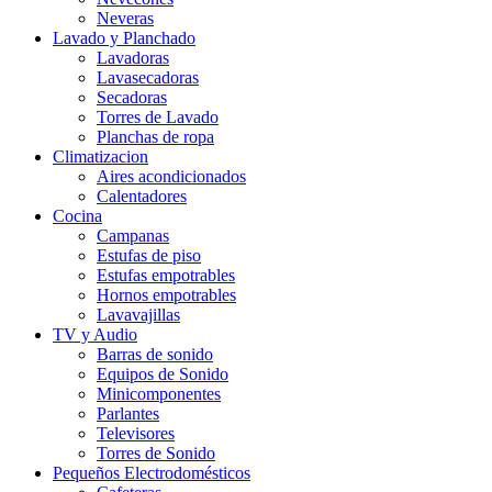
Neveras
Lavado y Planchado
Lavadoras
Lavasecadoras
Secadoras
Torres de Lavado
Planchas de ropa
Climatizacion
Aires acondicionados
Calentadores
Cocina
Campanas
Estufas de piso
Estufas empotrables
Hornos empotrables
Lavavajillas
TV y Audio
Barras de sonido
Equipos de Sonido
Minicomponentes
Parlantes
Televisores
Torres de Sonido
Pequeños Electrodomésticos