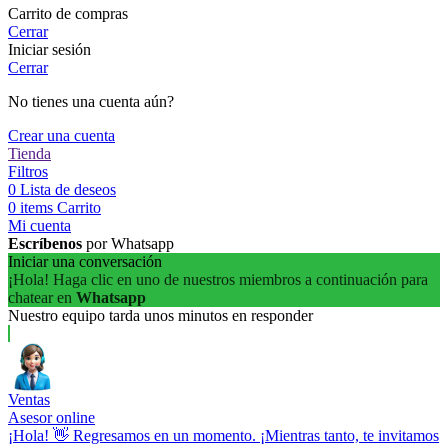
Carrito de compras
Cerrar
Iniciar sesión
Cerrar
No tienes una cuenta aún?
Crear una cuenta
Tienda
Filtros
0
Lista de deseos
0
items
Carrito
Mi cuenta
Escríbenos
por Whatsapp
Iniciar una conversación
¡Hola! Haga clic en uno de nuestros miembros a continuación para
chatear en
Whatsapp
Nuestro equipo tarda unos minutos en responder
Ventas
Asesor online
¡Hola! 👋 Regresamos en un momento. ¡Mientras tanto, te invitamos