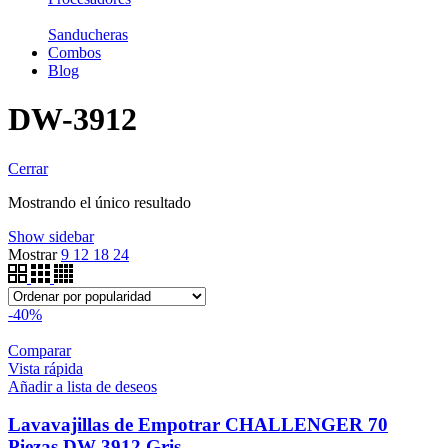
Sanducheras
Combos
Blog
DW-3912
Cerrar
Mostrando el único resultado
Show sidebar
Mostrar
9
12
18
24
-40%
Comparar
Vista rápida
Añadir a lista de deseos
Lavavajillas de Empotrar CHALLENGER 70
Piezas DW-3912 Gris