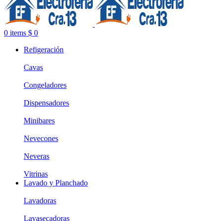
0
items
$
0
Refigeración
Cavas
Congeladores
Dispensadores
Minibares
Nevecones
Neveras
Vitrinas
Lavado y Planchado
Lavadoras
Lavasecadoras