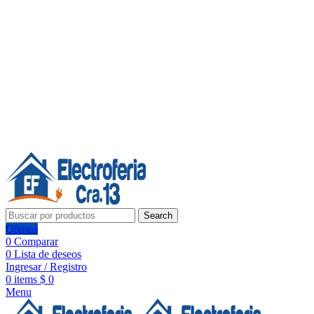
Línea de Whatsapp - Ventas
20 años de confianza, respaldo y tecnología para tu hogar
Síguenos:
20 años de confianza y respaldo
Search
Ofertas
0
Comparar
0
Lista de deseos
Ingresar / Registro
0
items
$
0
Menu