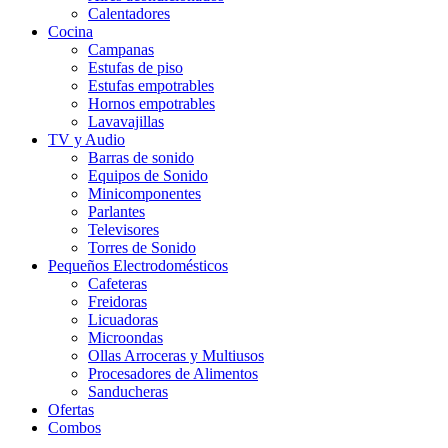
Calentadores
Cocina
Campanas
Estufas de piso
Estufas empotrables
Hornos empotrables
Lavavajillas
TV y Audio
Barras de sonido
Equipos de Sonido
Minicomponentes
Parlantes
Televisores
Torres de Sonido
Pequeños Electrodomésticos
Cafeteras
Freidoras
Licuadoras
Microondas
Ollas Arroceras y Multiusos
Procesadores de Alimentos
Sanducheras
Ofertas
Combos