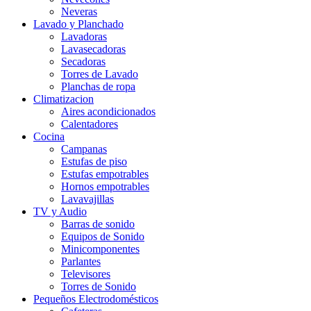
Neveras
Lavado y Planchado
Lavadoras
Lavasecadoras
Secadoras
Torres de Lavado
Planchas de ropa
Climatizacion
Aires acondicionados
Calentadores
Cocina
Campanas
Estufas de piso
Estufas empotrables
Hornos empotrables
Lavavajillas
TV y Audio
Barras de sonido
Equipos de Sonido
Minicomponentes
Parlantes
Televisores
Torres de Sonido
Pequeños Electrodomésticos