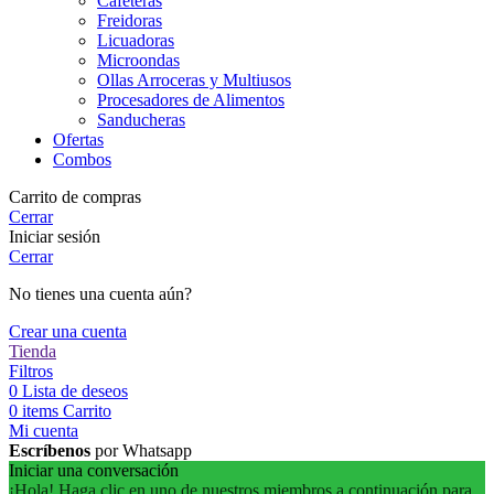
Cafeteras
Freidoras
Licuadoras
Microondas
Ollas Arroceras y Multiusos
Procesadores de Alimentos
Sanducheras
Ofertas
Combos
Carrito de compras
Cerrar
Iniciar sesión
Cerrar
No tienes una cuenta aún?
Crear una cuenta
Tienda
Filtros
0
Lista de deseos
0
items
Carrito
Mi cuenta
Escríbenos
por Whatsapp
Iniciar una conversación
¡Hola! Haga clic en uno de nuestros miembros a continuación para