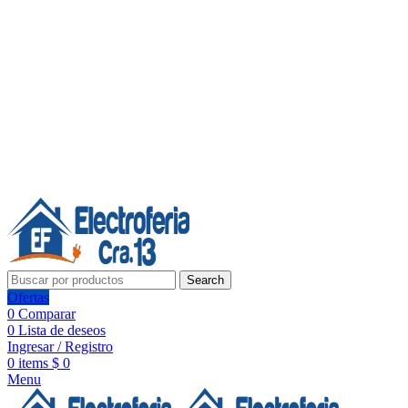
Línea de Whatsapp - Ventas
20 años de confianza, respaldo y tecnología para tu hogar
Síguenos:
20 años de confianza y respaldo
Search
Ofertas
0
Comparar
0
Lista de deseos
Ingresar / Registro
0
items
$
0
Menu