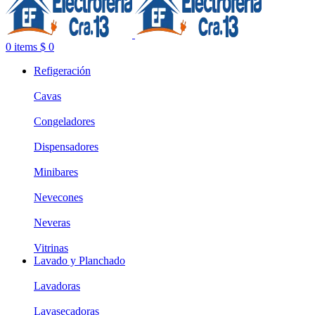
0
items
$
0
Refigeración
Cavas
Congeladores
Dispensadores
Minibares
Nevecones
Neveras
Vitrinas
Lavado y Planchado
Lavadoras
Lavasecadoras