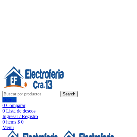
Línea de Whatsapp - Ventas
Síguenos:
Search
Ofertas
0
Comparar
0
Lista de deseos
Ingresar / Registro
0
items
$
0
Menu