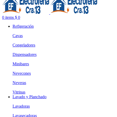
0
items
$
0
Refigeración
Cavas
Congeladores
Dispensadores
Minibares
Nevecones
Neveras
Vitrinas
Lavado y Planchado
Lavadoras
Lavasecadoras