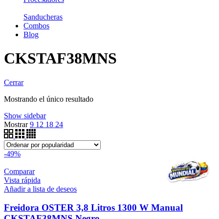
Sanducheras
Combos
Blog
CKSTAF38MNS
Cerrar
Mostrando el único resultado
Show sidebar
Mostrar
9
12
18
24
-49%
Comparar
Vista rápida
Añadir a lista de deseos
Freidora OSTER 3,8 Litros 1300 W Manual
CKSTAF38MNS Negro