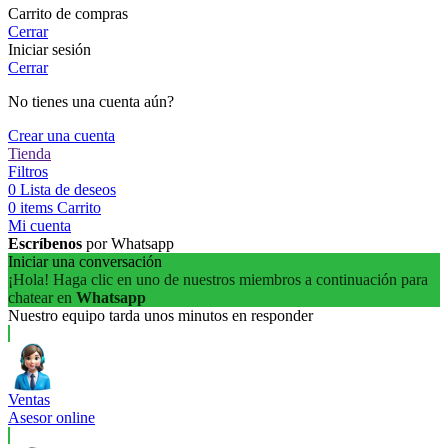
Carrito de compras
Cerrar
Iniciar sesión
Cerrar
No tienes una cuenta aún?
Crear una cuenta
Tienda
Filtros
0
Lista de deseos
0
items
Carrito
Mi cuenta
Escríbenos
por Whatsapp
Iniciar una conversación
¡Hola! Haga clic en uno de nuestros miembros a continuación para
chatear en
Whatsapp
Nuestro equipo tarda unos minutos en responder
Ventas
Asesor online