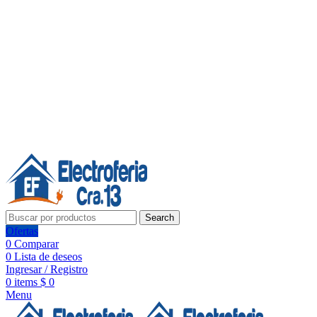
Línea de Whatsapp - Ventas
20 años de confianza, respaldo y tecnología para tu hogar
Síguenos:
20 años de confianza y respaldo
Search
Ofertas
0
Comparar
0
Lista de deseos
Ingresar / Registro
0
items
$
0
Menu