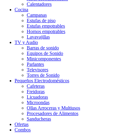
Calentadores
Cocina
Campanas
Estufas de piso
Estufas empotrables
Hornos empotrables
Lavavajillas
TV y Audio
Barras de sonido
Equipos de Sonido
Minicomponentes
Parlantes
Televisores
Torres de Sonido
Pequeños Electrodomésticos
Cafeteras
Freidoras
Licuadoras
Microondas
Ollas Arroceras y Multiusos
Procesadores de Alimentos
Sanducheras
Ofertas
Combos