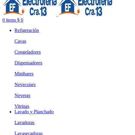
0
items
$
0
Refigeración
Cavas
Congeladores
Dispensadores
Minibares
Nevecones
Neveras
Vitrinas
Lavado y Planchado
Lavadoras
Lavasecadoras