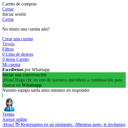
Carrito de compras
Cerrar
Iniciar sesión
Cerrar
No tienes una cuenta aún?
Crear una cuenta
Tienda
Filtros
0
Lista de deseos
0
items
Carrito
Mi cuenta
Escríbenos
por Whatsapp
Iniciar una conversación
¡Hola! Haga clic en uno de nuestros miembros a continuación para
chatear en
Whatsapp
Nuestro equipo tarda unos minutos en responder
Ventas
Asesor online
¡Hola! 👋 Regresamos en un momento. ¡Mientras tanto, te invitamos