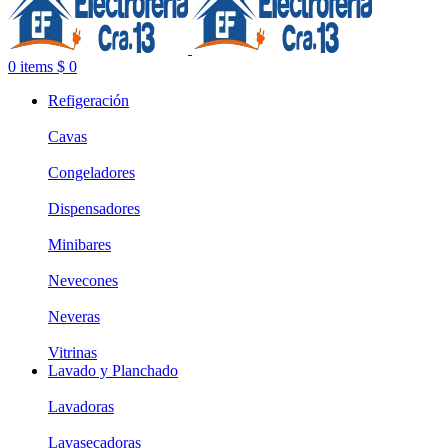
0
items
$
0
Refigeración
Cavas
Congeladores
Dispensadores
Minibares
Nevecones
Neveras
Vitrinas
Lavado y Planchado
Lavadoras
Lavasecadoras