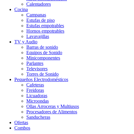
Calentadores
Cocina
Campanas
Estufas de piso
Estufas empotrables
Hornos empotrables
Lavavajillas
TV y Audio
Barras de sonido
Equipos de Sonido
Minicomponentes
Parlantes
Televisores
Torres de Sonido
Pequeños Electrodomésticos
Cafeteras
Freidoras
Licuadoras
Microondas
Ollas Arroceras y Multiusos
Procesadores de Alimentos
Sanducheras
Ofertas
Combos