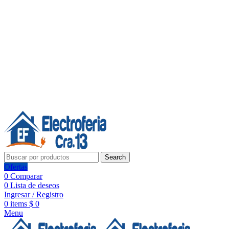
Línea de Whatsapp - Ventas
20 años de confianza, respaldo y tecnología para tu hogar
Síguenos:
20 años de confianza y respaldo
Search
Ofertas
0
Comparar
0
Lista de deseos
Ingresar / Registro
0
items
$
0
Menu