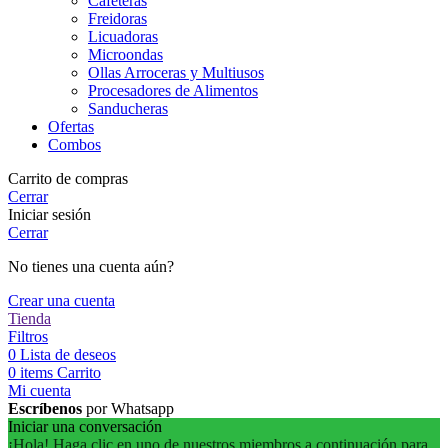
Cafeteras
Freidoras
Licuadoras
Microondas
Ollas Arroceras y Multiusos
Procesadores de Alimentos
Sanducheras
Ofertas
Combos
Carrito de compras
Cerrar
Iniciar sesión
Cerrar
No tienes una cuenta aún?
Crear una cuenta
Tienda
Filtros
0
Lista de deseos
0
items
Carrito
Mi cuenta
Escríbenos
por Whatsapp
Iniciar una conversación
¡Hola! Haga clic en uno de nuestros miembros a continuación para