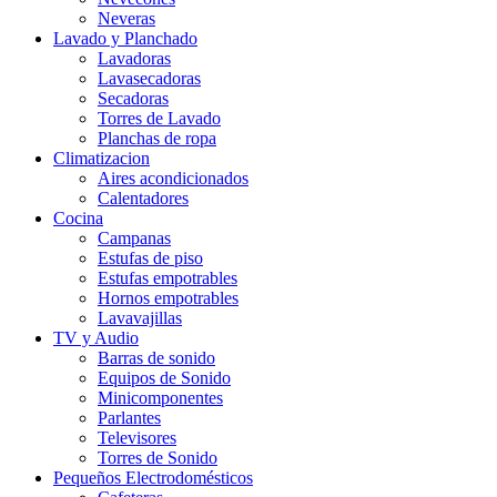
Neveras
Lavado y Planchado
Lavadoras
Lavasecadoras
Secadoras
Torres de Lavado
Planchas de ropa
Climatizacion
Aires acondicionados
Calentadores
Cocina
Campanas
Estufas de piso
Estufas empotrables
Hornos empotrables
Lavavajillas
TV y Audio
Barras de sonido
Equipos de Sonido
Minicomponentes
Parlantes
Televisores
Torres de Sonido
Pequeños Electrodomésticos