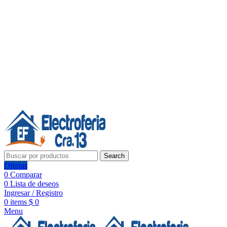
Línea de Whatsapp - Ventas
20 años de confianza, respaldo y tecnología para tu hogar
Síguenos:
20 años de confianza y respaldo
Search
Ofertas
0
Comparar
0
Lista de deseos
Ingresar / Registro
0
items
$
0
Menu