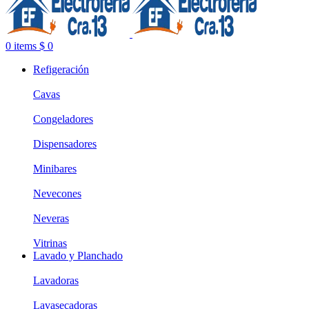
0
items
$
0
Refigeración
Cavas
Congeladores
Dispensadores
Minibares
Nevecones
Neveras
Vitrinas
Lavado y Planchado
Lavadoras
Lavasecadoras