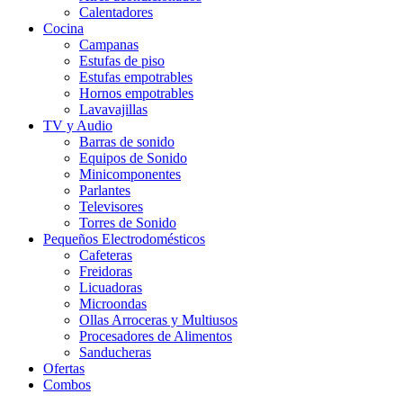
Calentadores
Cocina
Campanas
Estufas de piso
Estufas empotrables
Hornos empotrables
Lavavajillas
TV y Audio
Barras de sonido
Equipos de Sonido
Minicomponentes
Parlantes
Televisores
Torres de Sonido
Pequeños Electrodomésticos
Cafeteras
Freidoras
Licuadoras
Microondas
Ollas Arroceras y Multiusos
Procesadores de Alimentos
Sanducheras
Ofertas
Combos