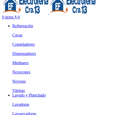
0
items
$
0
Refigeración
Cavas
Congeladores
Dispensadores
Minibares
Nevecones
Neveras
Vitrinas
Lavado y Planchado
Lavadoras
Lavasecadoras