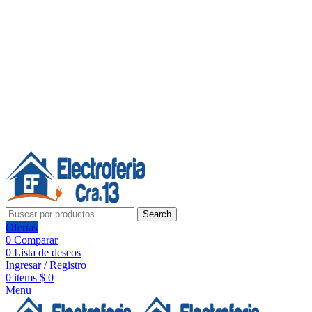
Línea de Whatsapp - Ventas
20 años de confianza, respaldo y tecnología para tu hogar
Síguenos:
20 años de confianza y respaldo
Search
Ofertas
0
Comparar
0
Lista de deseos
Ingresar / Registro
0
items
$
0
Menu