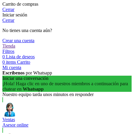
Carrito de compras
Cerrar
Iniciar sesión
Cerrar
No tienes una cuenta aún?
Crear una cuenta
Tienda
Filtros
0
Lista de deseos
0
items
Carrito
Mi cuenta
Escríbenos
por Whatsapp
Iniciar una conversación
¡Hola! Haga clic en uno de nuestros miembros a continuación para
chatear en
Whatsapp
Nuestro equipo tarda unos minutos en responder
Ventas
Asesor online