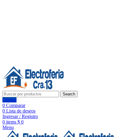
Línea de Whatsapp - Ventas
20 años de confianza, respaldo y tecnología para tu hogar
Síguenos:
20 años de confianza y respaldo
Search
Ofertas
0
Comparar
0
Lista de deseos
Ingresar / Registro
0
items
$
0
Menu