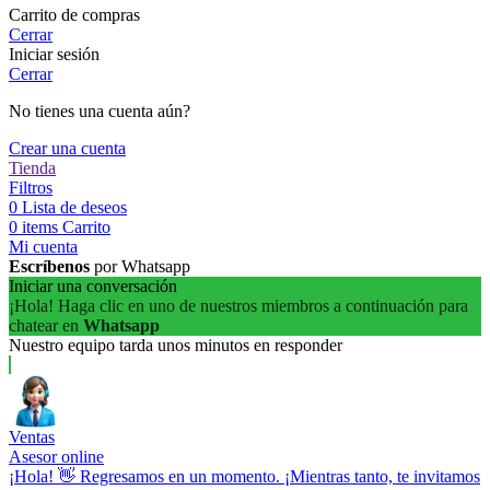
Carrito de compras
Cerrar
Iniciar sesión
Cerrar
No tienes una cuenta aún?
Crear una cuenta
Tienda
Filtros
0
Lista de deseos
0
items
Carrito
Mi cuenta
Escríbenos
por Whatsapp
Iniciar una conversación
¡Hola! Haga clic en uno de nuestros miembros a continuación para
chatear en
Whatsapp
Nuestro equipo tarda unos minutos en responder
Ventas
Asesor online
¡Hola! 👋 Regresamos en un momento. ¡Mientras tanto, te invitamos