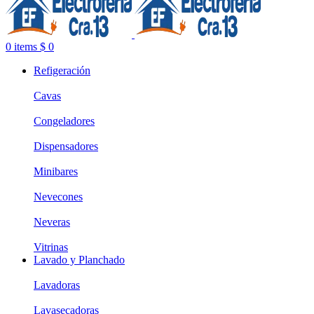
0
items
$
0
Refigeración
Cavas
Congeladores
Dispensadores
Minibares
Nevecones
Neveras
Vitrinas
Lavado y Planchado
Lavadoras
Lavasecadoras