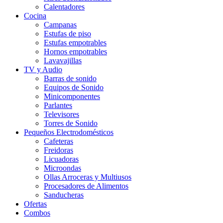
Calentadores
Cocina
Campanas
Estufas de piso
Estufas empotrables
Hornos empotrables
Lavavajillas
TV y Audio
Barras de sonido
Equipos de Sonido
Minicomponentes
Parlantes
Televisores
Torres de Sonido
Pequeños Electrodomésticos
Cafeteras
Freidoras
Licuadoras
Microondas
Ollas Arroceras y Multiusos
Procesadores de Alimentos
Sanducheras
Ofertas
Combos