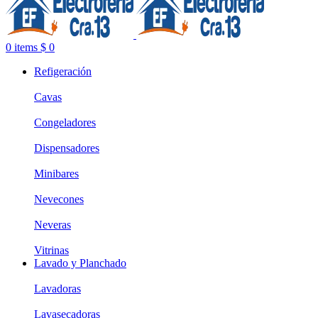
0
items
$
0
Refigeración
Cavas
Congeladores
Dispensadores
Minibares
Nevecones
Neveras
Vitrinas
Lavado y Planchado
Lavadoras
Lavasecadoras