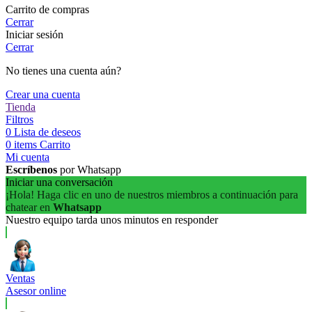
Carrito de compras
Cerrar
Iniciar sesión
Cerrar
No tienes una cuenta aún?
Crear una cuenta
Tienda
Filtros
0
Lista de deseos
0
items
Carrito
Mi cuenta
Escríbenos
por Whatsapp
Iniciar una conversación
¡Hola! Haga clic en uno de nuestros miembros a continuación para
chatear en
Whatsapp
Nuestro equipo tarda unos minutos en responder
Ventas
Asesor online