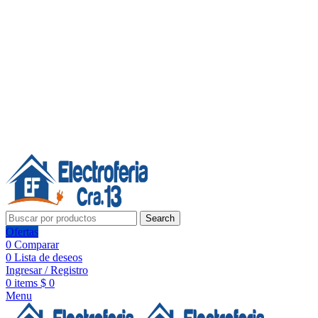
Línea de Whatsapp - Ventas
20 años de confianza, respaldo y tecnología para tu hogar
Síguenos:
20 años de confianza y respaldo
Search
Ofertas
0
Comparar
0
Lista de deseos
Ingresar / Registro
0
items
$
0
Menu