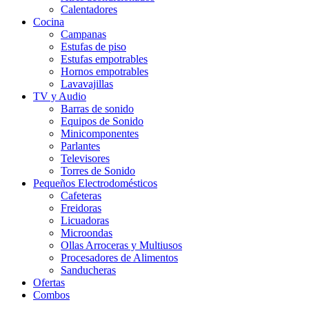
Calentadores
Cocina
Campanas
Estufas de piso
Estufas empotrables
Hornos empotrables
Lavavajillas
TV y Audio
Barras de sonido
Equipos de Sonido
Minicomponentes
Parlantes
Televisores
Torres de Sonido
Pequeños Electrodomésticos
Cafeteras
Freidoras
Licuadoras
Microondas
Ollas Arroceras y Multiusos
Procesadores de Alimentos
Sanducheras
Ofertas
Combos