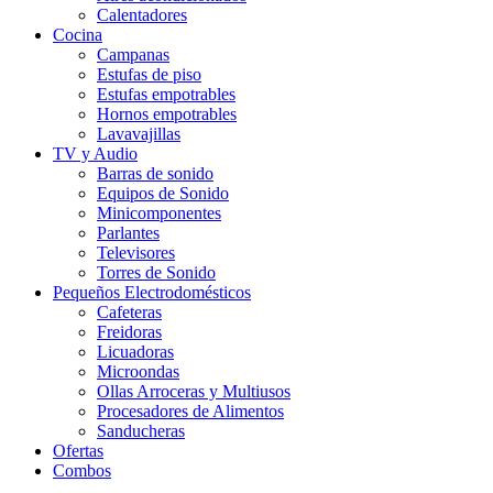
Calentadores
Cocina
Campanas
Estufas de piso
Estufas empotrables
Hornos empotrables
Lavavajillas
TV y Audio
Barras de sonido
Equipos de Sonido
Minicomponentes
Parlantes
Televisores
Torres de Sonido
Pequeños Electrodomésticos
Cafeteras
Freidoras
Licuadoras
Microondas
Ollas Arroceras y Multiusos
Procesadores de Alimentos
Sanducheras
Ofertas
Combos