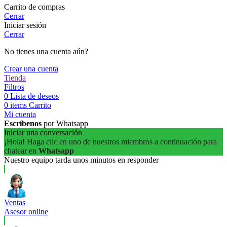
Carrito de compras
Cerrar
Iniciar sesión
Cerrar
No tienes una cuenta aún?
Crear una cuenta
Tienda
Filtros
0
Lista de deseos
0
items
Carrito
Mi cuenta
Escríbenos
por Whatsapp
Iniciar una conversación
¡Hola! Haga clic en uno de nuestros miembros a continuación para
chatear en
Whatsapp
Nuestro equipo tarda unos minutos en responder
Ventas
Asesor online