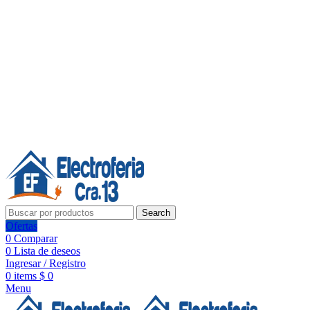
Línea de Whatsapp - Ventas
20 años de confianza, respaldo y tecnología para tu hogar
Síguenos:
20 años de confianza y respaldo
Search
Ofertas
0
Comparar
0
Lista de deseos
Ingresar / Registro
0
items
$
0
Menu