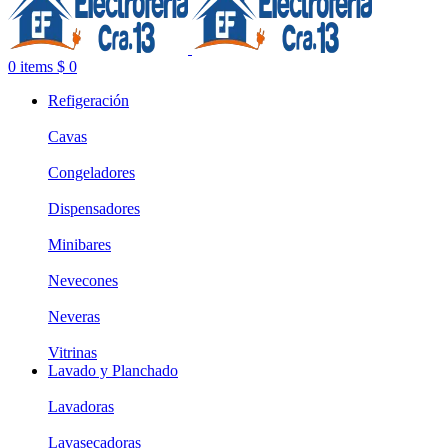
0
items
$
0
Refigeración
Cavas
Congeladores
Dispensadores
Minibares
Nevecones
Neveras
Vitrinas
Lavado y Planchado
Lavadoras
Lavasecadoras