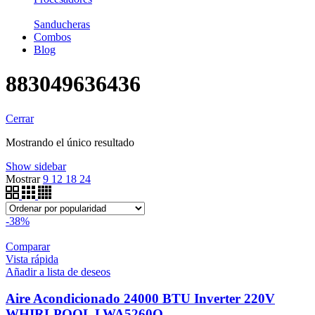
Sanducheras
Combos
Blog
883049636436
Cerrar
Mostrando el único resultado
Show sidebar
Mostrar
9
12
18
24
-38%
Comparar
Vista rápida
Añadir a lista de deseos
Aire Acondicionado 24000 BTU Inverter 220V
WHIRLPOOL LWA5260Q