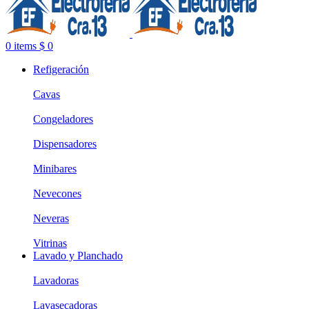
0
items
$
0
Refigeración
Cavas
Congeladores
Dispensadores
Minibares
Nevecones
Neveras
Vitrinas
Lavado y Planchado
Lavadoras
Lavasecadoras