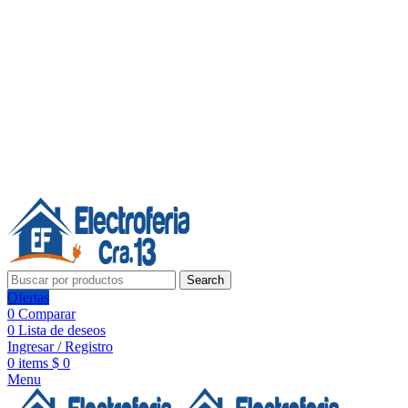
Línea de Whatsapp - Ventas
Síguenos:
Search
Ofertas
0
Comparar
0
Lista de deseos
Ingresar / Registro
0
items
$
0
Menu