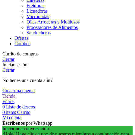
Cafeteras
Freidoras
Licuadoras
Microondas
Ollas Arroceras y Multiusos
Procesadores de Alimentos
Sanducheras
Ofertas
Combos
Carrito de compras
Cerrar
Iniciar sesión
Cerrar
No tienes una cuenta aún?
Crear una cuenta
Tienda
Filtros
0
Lista de deseos
0
items
Carrito
Mi cuenta
Escríbenos
por Whatsapp
Iniciar una conversación
¡Hola! Haga clic en uno de nuestros miembros a continuación para