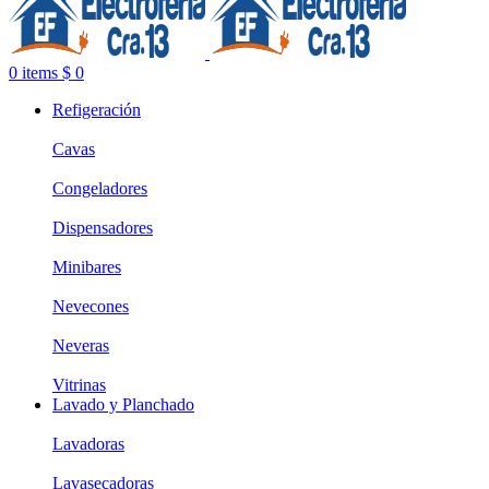
0
items
$
0
Refigeración
Cavas
Congeladores
Dispensadores
Minibares
Nevecones
Neveras
Vitrinas
Lavado y Planchado
Lavadoras
Lavasecadoras