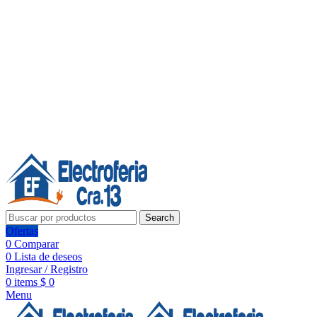
Línea de Whatsapp - Ventas
20 años de confianza, respaldo y tecnología para tu hogar
Síguenos:
20 años de confianza y respaldo
Search
Ofertas
0
Comparar
0
Lista de deseos
Ingresar / Registro
0
items
$
0
Menu