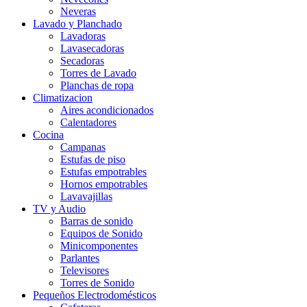
Neveras
Lavado y Planchado
Lavadoras
Lavasecadoras
Secadoras
Torres de Lavado
Planchas de ropa
Climatizacion
Aires acondicionados
Calentadores
Cocina
Campanas
Estufas de piso
Estufas empotrables
Hornos empotrables
Lavavajillas
TV y Audio
Barras de sonido
Equipos de Sonido
Minicomponentes
Parlantes
Televisores
Torres de Sonido
Pequeños Electrodomésticos