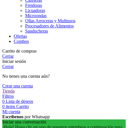
Cafeteras
Freidoras
Licuadoras
Microondas
Ollas Arroceras y Multiusos
Procesadores de Alimentos
Sanducheras
Ofertas
Combos
Carrito de compras
Cerrar
Iniciar sesión
Cerrar
No tienes una cuenta aún?
Crear una cuenta
Tienda
Filtros
0
Lista de deseos
0
items
Carrito
Mi cuenta
Escríbenos
por Whatsapp
Iniciar una conversación
¡Hola! Haga clic en uno de nuestros miembros a continuación para