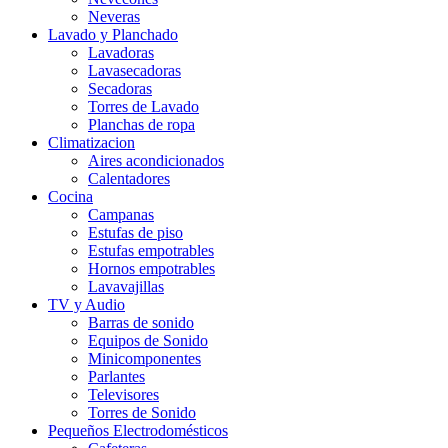
Neveras
Lavado y Planchado
Lavadoras
Lavasecadoras
Secadoras
Torres de Lavado
Planchas de ropa
Climatizacion
Aires acondicionados
Calentadores
Cocina
Campanas
Estufas de piso
Estufas empotrables
Hornos empotrables
Lavavajillas
TV y Audio
Barras de sonido
Equipos de Sonido
Minicomponentes
Parlantes
Televisores
Torres de Sonido
Pequeños Electrodomésticos