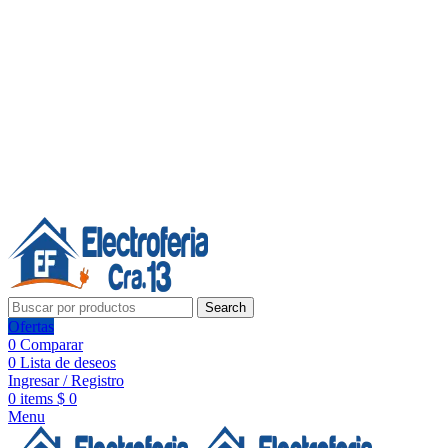
Línea de Whatsapp - Ventas
20 años de confianza, respaldo y tecnología para tu hogar
Síguenos:
20 años de confianza y respaldo
Search
Ofertas
0
Comparar
0
Lista de deseos
Ingresar / Registro
0
items
$
0
Menu