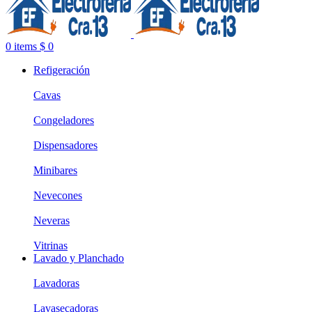
0
items
$
0
Refigeración
Cavas
Congeladores
Dispensadores
Minibares
Nevecones
Neveras
Vitrinas
Lavado y Planchado
Lavadoras
Lavasecadoras