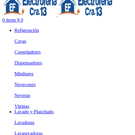
0
items
$
0
Refigeración
Cavas
Congeladores
Dispensadores
Minibares
Nevecones
Neveras
Vitrinas
Lavado y Planchado
Lavadoras
Lavasecadoras