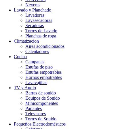
Neveras
Lavado y Planchado
Lavadoras
Lavasecadoras
Secadoras
Torres de Lavado
Planchas de ropa
Climatizacion
Aires acondicionados
Calentadores
Cocina
Campanas
Estufas de piso
Estufas empotrables
Hornos empotrables
Lavavajillas
TV y Audio
Barras de sonido
Equipos de Sonido
Minicomponentes
Parlantes
Televisores
Torres de Sonido
Pequeños Electrodomésticos