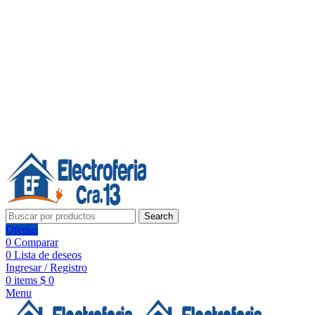
Línea de Whatsapp - Ventas
20 años de confianza, respaldo y tecnología para tu hogar
Síguenos:
20 años de confianza y respaldo
Search
Ofertas
0
Comparar
0
Lista de deseos
Ingresar / Registro
0
items
$
0
Menu