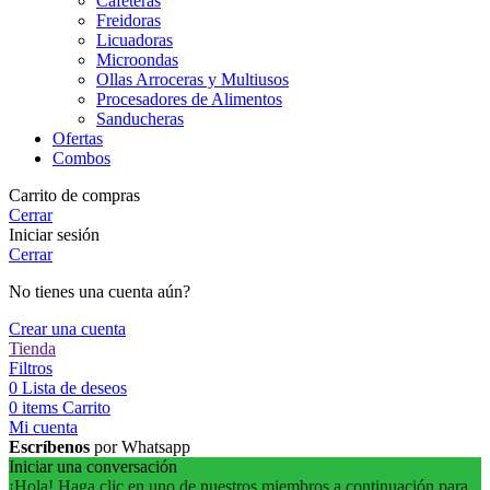
Cafeteras
Freidoras
Licuadoras
Microondas
Ollas Arroceras y Multiusos
Procesadores de Alimentos
Sanducheras
Ofertas
Combos
Carrito de compras
Cerrar
Iniciar sesión
Cerrar
No tienes una cuenta aún?
Crear una cuenta
Tienda
Filtros
0
Lista de deseos
0
items
Carrito
Mi cuenta
Escríbenos
por Whatsapp
Iniciar una conversación
¡Hola! Haga clic en uno de nuestros miembros a continuación para