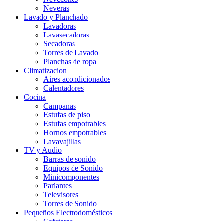
Neveras
Lavado y Planchado
Lavadoras
Lavasecadoras
Secadoras
Torres de Lavado
Planchas de ropa
Climatizacion
Aires acondicionados
Calentadores
Cocina
Campanas
Estufas de piso
Estufas empotrables
Hornos empotrables
Lavavajillas
TV y Audio
Barras de sonido
Equipos de Sonido
Minicomponentes
Parlantes
Televisores
Torres de Sonido
Pequeños Electrodomésticos