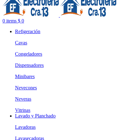
0
items
$
0
Refigeración
Cavas
Congeladores
Dispensadores
Minibares
Nevecones
Neveras
Vitrinas
Lavado y Planchado
Lavadoras
Lavasecadoras