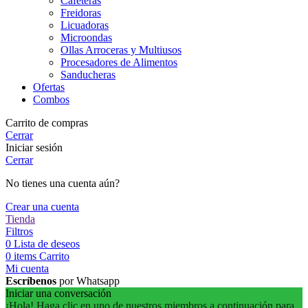
Cafeteras
Freidoras
Licuadoras
Microondas
Ollas Arroceras y Multiusos
Procesadores de Alimentos
Sanducheras
Ofertas
Combos
Carrito de compras
Cerrar
Iniciar sesión
Cerrar
No tienes una cuenta aún?
Crear una cuenta
Tienda
Filtros
0
Lista de deseos
0
items
Carrito
Mi cuenta
Escríbenos
por Whatsapp
Iniciar una conversación
¡Hola! Haga clic en uno de nuestros miembros a continuación para