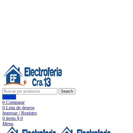
Línea de Whatsapp - Ventas
20 años de confianza, respaldo y tecnología para tu hogar
Síguenos:
20 años de confianza y respaldo
Search
Ofertas
0
Comparar
0
Lista de deseos
Ingresar / Registro
0
items
$
0
Menu