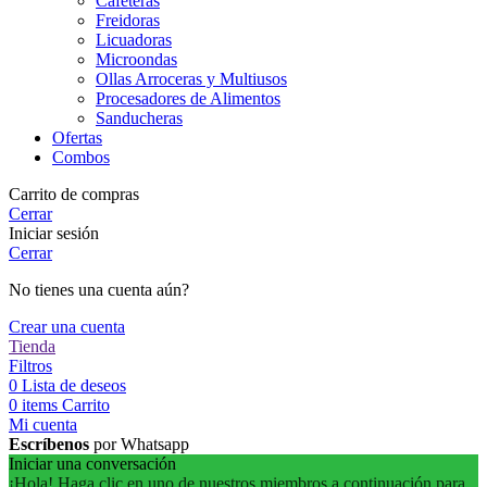
Cafeteras
Freidoras
Licuadoras
Microondas
Ollas Arroceras y Multiusos
Procesadores de Alimentos
Sanducheras
Ofertas
Combos
Carrito de compras
Cerrar
Iniciar sesión
Cerrar
No tienes una cuenta aún?
Crear una cuenta
Tienda
Filtros
0
Lista de deseos
0
items
Carrito
Mi cuenta
Escríbenos
por Whatsapp
Iniciar una conversación
¡Hola! Haga clic en uno de nuestros miembros a continuación para