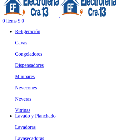
0
items
$
0
Refigeración
Cavas
Congeladores
Dispensadores
Minibares
Nevecones
Neveras
Vitrinas
Lavado y Planchado
Lavadoras
Lavasecadoras