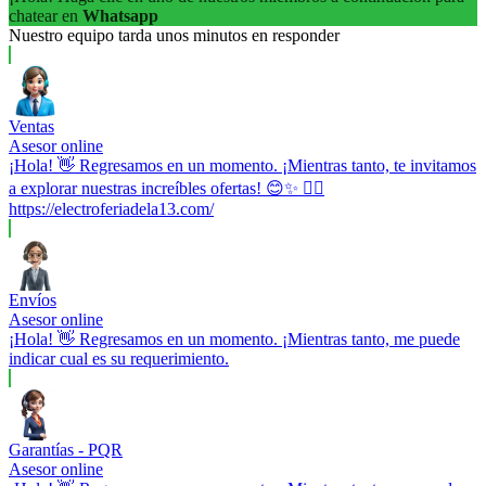
chatear en
Whatsapp
Nuestro equipo tarda unos minutos en responder
Ventas
Asesor online
¡Hola! 👋 Regresamos en un momento. ¡Mientras tanto, te invitamos
a explorar nuestras increíbles ofertas! 😊✨ 👉🏼
https://electroferiadela13.com/
Envíos
Asesor online
¡Hola! 👋 Regresamos en un momento. ¡Mientras tanto, me puede
indicar cual es su requerimiento.
Garantías - PQR
Asesor online