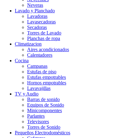
Neveras
Lavado y Planchado
Lavadoras
Lavasecadoras
Secadoras
Torres de Lavado
Planchas de ropa
Climatizacion
Aires acondicionados
Calentadores
Cocina
Campanas
Estufas de piso
Estufas empotrables
Hornos empotrables
Lavavajillas
TV y Audio
Barras de sonido
Equipos de Sonido
Minicomponentes
Parlantes
Televisores
Torres de Sonido
Pequeños Electrodomésticos