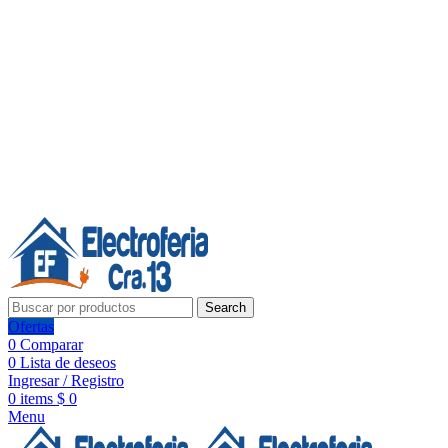
Línea de Whatsapp - Ventas
20 años de confianza, respaldo y tecnología para tu hogar
Síguenos:
20 años de confianza y respaldo
Search
Ofertas
0
Comparar
0
Lista de deseos
Ingresar / Registro
0
items
$
0
Menu