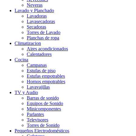
Neveras
Lavado y Planchado
Lavadoras
Lavasecadoras
Secadoras
Torres de Lavado
Planchas de ropa
Climatizacion
Aires acondicionados
Calentadores
Cocina
Campanas
Estufas de piso
Estufas empotrables
Hornos empotrables
Lavavajillas
TV y Audio
Barras de sonido
Equipos de Sonido
Minicomponentes
Parlantes
Televisores
Torres de Sonido
Pequeños Electrodomésticos