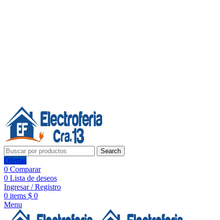
Línea de Whatsapp - Ventas
20 años de confianza, respaldo y tecnología para tu hogar
Síguenos:
20 años de confianza y respaldo
Search
Ofertas
0
Comparar
0
Lista de deseos
Ingresar / Registro
0
items
$
0
Menu