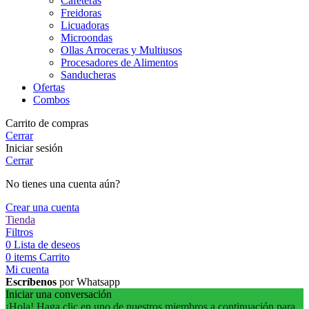
Cafeteras
Freidoras
Licuadoras
Microondas
Ollas Arroceras y Multiusos
Procesadores de Alimentos
Sanducheras
Ofertas
Combos
Carrito de compras
Cerrar
Iniciar sesión
Cerrar
No tienes una cuenta aún?
Crear una cuenta
Tienda
Filtros
0
Lista de deseos
0
items
Carrito
Mi cuenta
Escríbenos
por Whatsapp
Iniciar una conversación
¡Hola! Haga clic en uno de nuestros miembros a continuación para