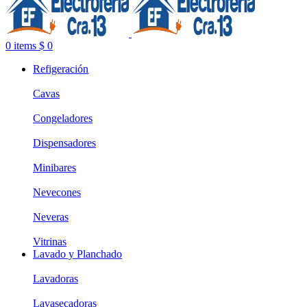
0
items
$
0
Refigeración
Cavas
Congeladores
Dispensadores
Minibares
Nevecones
Neveras
Vitrinas
Lavado y Planchado
Lavadoras
Lavasecadoras