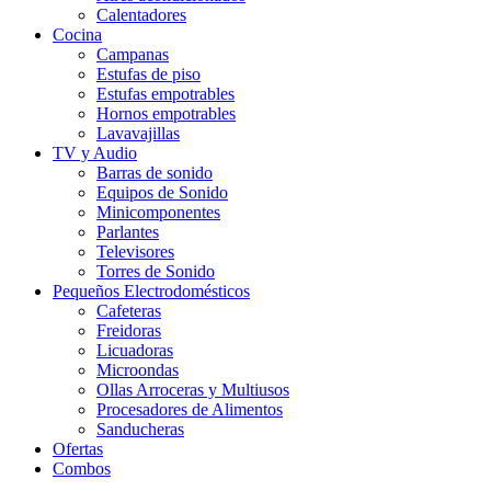
Calentadores
Cocina
Campanas
Estufas de piso
Estufas empotrables
Hornos empotrables
Lavavajillas
TV y Audio
Barras de sonido
Equipos de Sonido
Minicomponentes
Parlantes
Televisores
Torres de Sonido
Pequeños Electrodomésticos
Cafeteras
Freidoras
Licuadoras
Microondas
Ollas Arroceras y Multiusos
Procesadores de Alimentos
Sanducheras
Ofertas
Combos