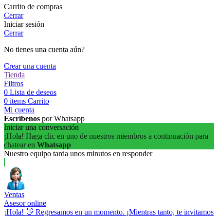
Carrito de compras
Cerrar
Iniciar sesión
Cerrar
No tienes una cuenta aún?
Crear una cuenta
Tienda
Filtros
0
Lista de deseos
0
items
Carrito
Mi cuenta
Escríbenos
por Whatsapp
Iniciar una conversación
¡Hola! Haga clic en uno de nuestros miembros a continuación para
chatear en
Whatsapp
Nuestro equipo tarda unos minutos en responder
Ventas
Asesor online
¡Hola! 👋 Regresamos en un momento. ¡Mientras tanto, te invitamos