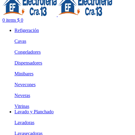
0
items
$
0
Refigeración
Cavas
Congeladores
Dispensadores
Minibares
Nevecones
Neveras
Vitrinas
Lavado y Planchado
Lavadoras
Lavasecadoras