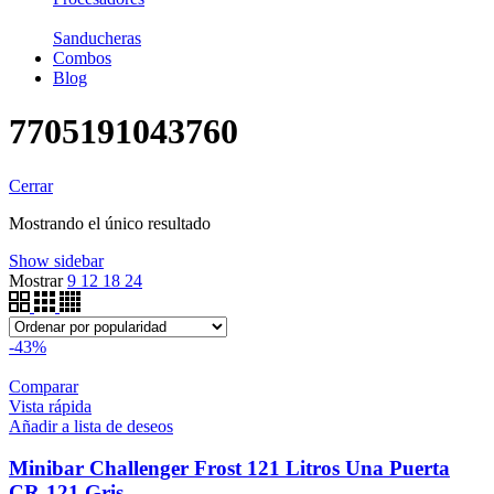
Sanducheras
Combos
Blog
7705191043760
Cerrar
Mostrando el único resultado
Show sidebar
Mostrar
9
12
18
24
-43%
Comparar
Vista rápida
Añadir a lista de deseos
Minibar Challenger Frost 121 Litros Una Puerta
CR-121 Gris