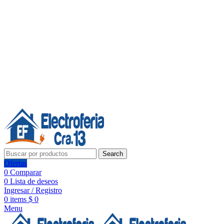
Línea de Whatsapp - Ventas
20 años de confianza, respaldo y tecnología para tu hogar
Síguenos:
20 años de confianza y respaldo
Search
Ofertas
0
Comparar
0
Lista de deseos
Ingresar / Registro
0
items
$
0
Menu