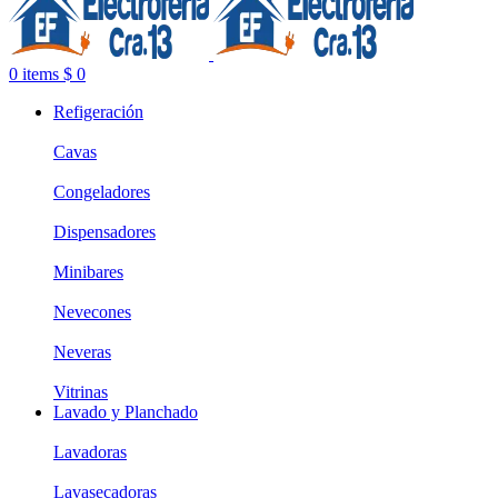
0
items
$
0
Refigeración
Cavas
Congeladores
Dispensadores
Minibares
Nevecones
Neveras
Vitrinas
Lavado y Planchado
Lavadoras
Lavasecadoras