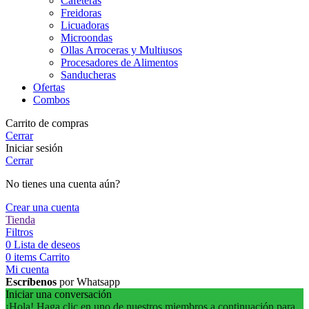
Cafeteras
Freidoras
Licuadoras
Microondas
Ollas Arroceras y Multiusos
Procesadores de Alimentos
Sanducheras
Ofertas
Combos
Carrito de compras
Cerrar
Iniciar sesión
Cerrar
No tienes una cuenta aún?
Crear una cuenta
Tienda
Filtros
0
Lista de deseos
0
items
Carrito
Mi cuenta
Escríbenos
por Whatsapp
Iniciar una conversación
¡Hola! Haga clic en uno de nuestros miembros a continuación para