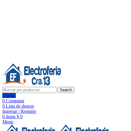
Línea de Whatsapp - Ventas
20 años de confianza, respaldo y tecnología para tu hogar
Síguenos:
20 años de confianza y respaldo
Search
Ofertas
0
Comparar
0
Lista de deseos
Ingresar / Registro
0
items
$
0
Menu