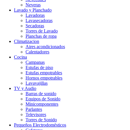
Neveras
Lavado y Planchado
Lavadoras
Lavasecadoras
Secadoras
Torres de Lavado
Planchas de ropa
Climatizacion
Aires acondicionados
Calentadores
Cocina
Campanas
Estufas de piso
Estufas empotrables
Hornos empotrables
Lavavajillas
TV y Audio
Barras de sonido
Equipos de Sonido
Minicomponentes
Parlantes
Televisores
Torres de Sonido
Pequeños Electrodomésticos