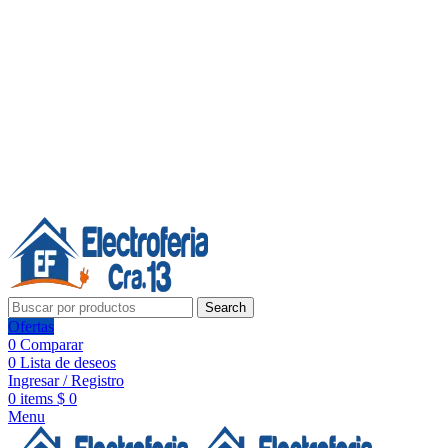
Línea de Whatsapp - Ventas
20 años de confianza, respaldo y tecnología para tu hogar
Síguenos:
20 años de confianza y respaldo
Search
Ofertas
0
Comparar
0
Lista de deseos
Ingresar / Registro
0
items
$
0
Menu