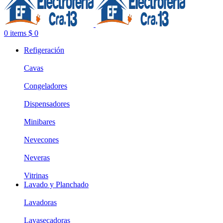
0
items
$
0
Refigeración
Cavas
Congeladores
Dispensadores
Minibares
Nevecones
Neveras
Vitrinas
Lavado y Planchado
Lavadoras
Lavasecadoras