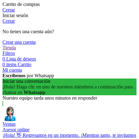
Carrito de compras
Cerrar
Iniciar sesión
Cerrar
No tienes una cuenta aún?
Crear una cuenta
Tienda
Filtros
0
Lista de deseos
0
items
Carrito
Mi cuenta
Escríbenos
por Whatsapp
Iniciar una conversación
¡Hola! Haga clic en uno de nuestros miembros a continuación para
chatear en
Whatsapp
Nuestro equipo tarda unos minutos en responder
Ventas
Asesor online
¡Hola! 👋 Regresamos en un momento. ¡Mientras tanto, te invitamos