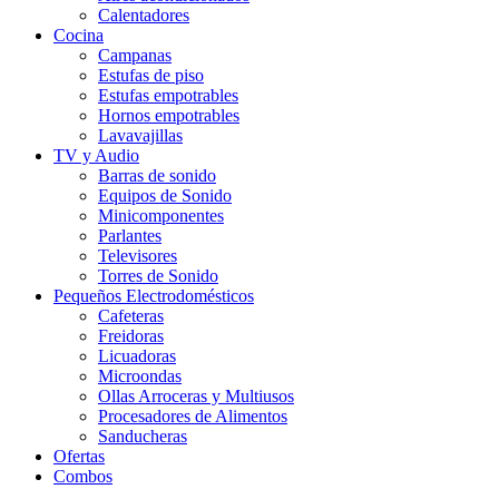
Calentadores
Cocina
Campanas
Estufas de piso
Estufas empotrables
Hornos empotrables
Lavavajillas
TV y Audio
Barras de sonido
Equipos de Sonido
Minicomponentes
Parlantes
Televisores
Torres de Sonido
Pequeños Electrodomésticos
Cafeteras
Freidoras
Licuadoras
Microondas
Ollas Arroceras y Multiusos
Procesadores de Alimentos
Sanducheras
Ofertas
Combos