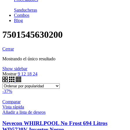
Sanducheras
Combos
Blog
7501545630200
Cerrar
Mostrando el único resultado
Show sidebar
Mostrar
9
12
18
24
-37%
Comparar
Vista rápida
Añadir a lista de deseos
Nevecon WHIRLPOOL No Frost 694 Litros
WD5720V Inverter Negro