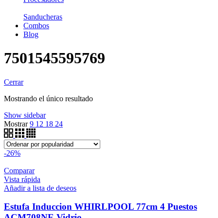
Sanducheras
Combos
Blog
7501545595769
Cerrar
Mostrando el único resultado
Show sidebar
Mostrar
9
12
18
24
-26%
Comparar
Vista rápida
Añadir a lista de deseos
Estufa Induccion WHIRLPOOL 77cm 4 Puestos
ACM708NE Vidrio