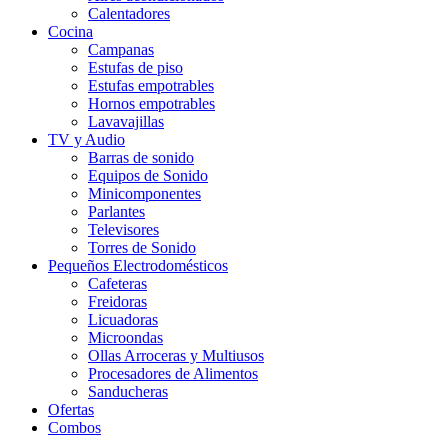
Calentadores
Cocina
Campanas
Estufas de piso
Estufas empotrables
Hornos empotrables
Lavavajillas
TV y Audio
Barras de sonido
Equipos de Sonido
Minicomponentes
Parlantes
Televisores
Torres de Sonido
Pequeños Electrodomésticos
Cafeteras
Freidoras
Licuadoras
Microondas
Ollas Arroceras y Multiusos
Procesadores de Alimentos
Sanducheras
Ofertas
Combos