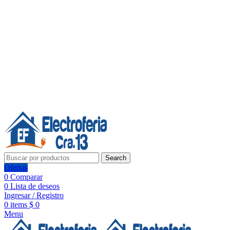
Línea de Whatsapp - Ventas
20 años de confianza, respaldo y tecnología para tu hogar
Síguenos:
20 años de confianza y respaldo
Search
Ofertas
0
Comparar
0
Lista de deseos
Ingresar / Registro
0
items
$
0
Menu