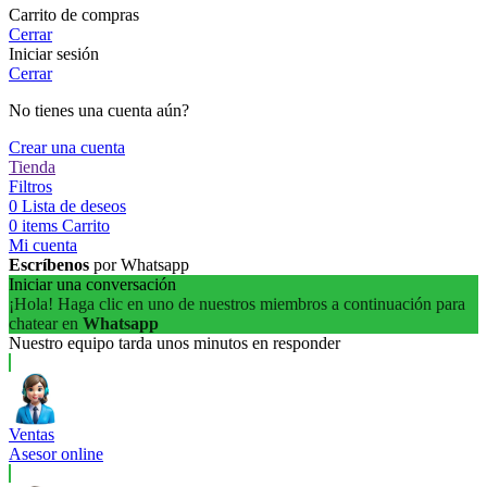
Carrito de compras
Cerrar
Iniciar sesión
Cerrar
No tienes una cuenta aún?
Crear una cuenta
Tienda
Filtros
0
Lista de deseos
0
items
Carrito
Mi cuenta
Escríbenos
por Whatsapp
Iniciar una conversación
¡Hola! Haga clic en uno de nuestros miembros a continuación para
chatear en
Whatsapp
Nuestro equipo tarda unos minutos en responder
Ventas
Asesor online