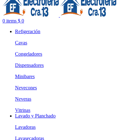
0
items
$
0
Refigeración
Cavas
Congeladores
Dispensadores
Minibares
Nevecones
Neveras
Vitrinas
Lavado y Planchado
Lavadoras
Lavasecadoras