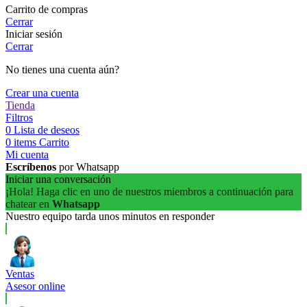
Carrito de compras
Cerrar
Iniciar sesión
Cerrar
No tienes una cuenta aún?
Crear una cuenta
Tienda
Filtros
0
Lista de deseos
0
items
Carrito
Mi cuenta
Escríbenos
por Whatsapp
Iniciar una conversación
¡Hola! Haga clic en uno de nuestros miembros a continuación para
chatear en
Whatsapp
Nuestro equipo tarda unos minutos en responder
Ventas
Asesor online