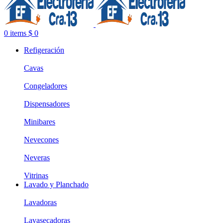
0
items
$
0
Refigeración
Cavas
Congeladores
Dispensadores
Minibares
Nevecones
Neveras
Vitrinas
Lavado y Planchado
Lavadoras
Lavasecadoras