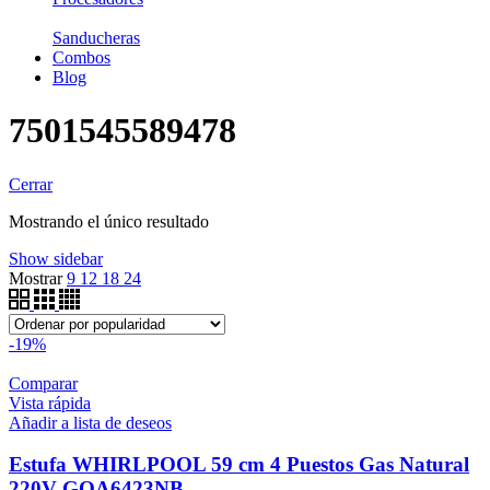
Sanducheras
Combos
Blog
7501545589478
Cerrar
Mostrando el único resultado
Show sidebar
Mostrar
9
12
18
24
-19%
Comparar
Vista rápida
Añadir a lista de deseos
Estufa WHIRLPOOL 59 cm 4 Puestos Gas Natural
220V GOA6423NB