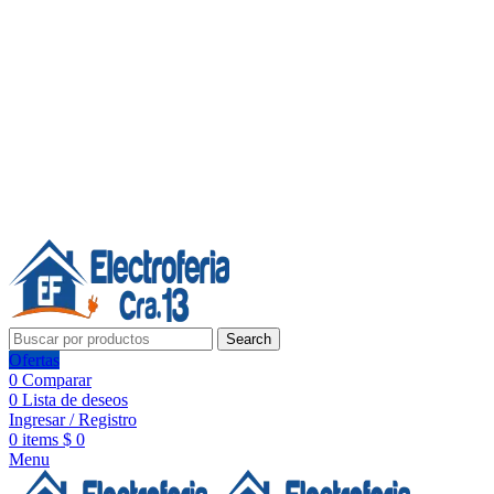
Línea de Whatsapp - Ventas
20 años de confianza, respaldo y tecnología para tu hogar
Síguenos:
20 años de confianza y respaldo
Search
Ofertas
0
Comparar
0
Lista de deseos
Ingresar / Registro
0
items
$
0
Menu