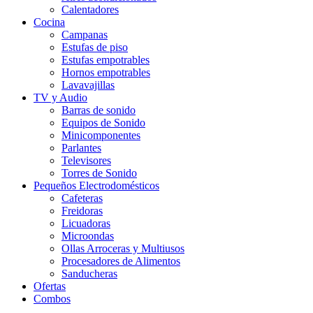
Calentadores
Cocina
Campanas
Estufas de piso
Estufas empotrables
Hornos empotrables
Lavavajillas
TV y Audio
Barras de sonido
Equipos de Sonido
Minicomponentes
Parlantes
Televisores
Torres de Sonido
Pequeños Electrodomésticos
Cafeteras
Freidoras
Licuadoras
Microondas
Ollas Arroceras y Multiusos
Procesadores de Alimentos
Sanducheras
Ofertas
Combos