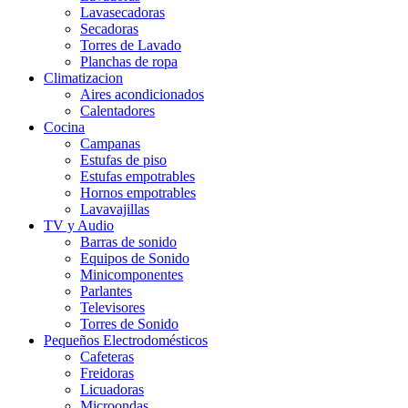
Lavasecadoras
Secadoras
Torres de Lavado
Planchas de ropa
Climatizacion
Aires acondicionados
Calentadores
Cocina
Campanas
Estufas de piso
Estufas empotrables
Hornos empotrables
Lavavajillas
TV y Audio
Barras de sonido
Equipos de Sonido
Minicomponentes
Parlantes
Televisores
Torres de Sonido
Pequeños Electrodomésticos
Cafeteras
Freidoras
Licuadoras
Microondas