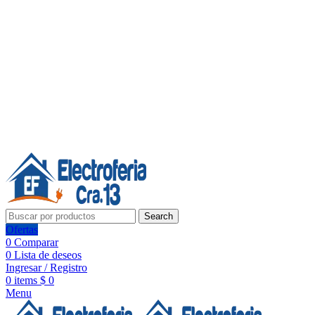
Línea de Whatsapp - Ventas
20 años de confianza, respaldo y tecnología para tu hogar
Síguenos:
20 años de confianza y respaldo
Search
Ofertas
0
Comparar
0
Lista de deseos
Ingresar / Registro
0
items
$
0
Menu