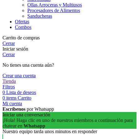
Ollas Arroceras y Multiusos
Procesadores de Alimentos
Sanducheras
Ofertas
Combos
Carrito de compras
Cerrar
Iniciar sesión
Cerrar
No tienes una cuenta aún?
Crear una cuenta
Tienda
Filtros
0
Lista de deseos
0
items
Carrito
Mi cuenta
Escríbenos
por Whatsapp
Iniciar una conversación
¡Hola! Haga clic en uno de nuestros miembros a continuación para
chatear en
Whatsapp
Nuestro equipo tarda unos minutos en responder