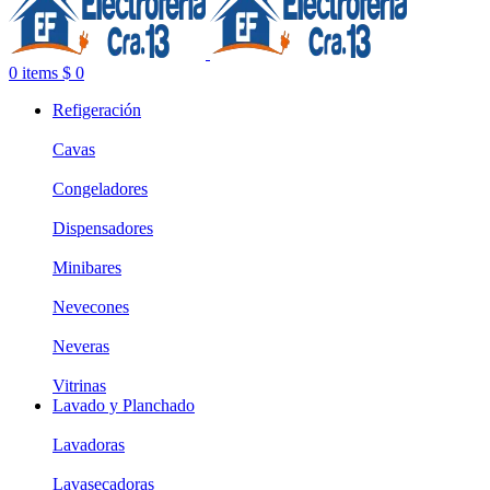
0
items
$
0
Refigeración
Cavas
Congeladores
Dispensadores
Minibares
Nevecones
Neveras
Vitrinas
Lavado y Planchado
Lavadoras
Lavasecadoras