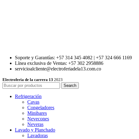
Soporte y Garantías: +57 314 345 4082 | +57 324 666 1169
Línea exclusiva de Ventas: +57 302 2958886
servicioalcliente@electroferiadela13.com.co
Electroferia de la carrera 13
2023
Search
Refrigeración
Cavas
Congeladores
Minibares
Nevecones
Neveras
Lavado y Planchado
Lavadoras