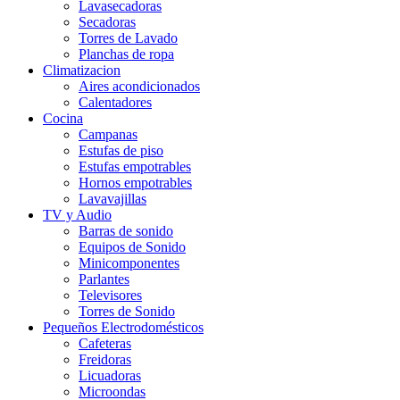
Lavasecadoras
Secadoras
Torres de Lavado
Planchas de ropa
Climatizacion
Aires acondicionados
Calentadores
Cocina
Campanas
Estufas de piso
Estufas empotrables
Hornos empotrables
Lavavajillas
TV y Audio
Barras de sonido
Equipos de Sonido
Minicomponentes
Parlantes
Televisores
Torres de Sonido
Pequeños Electrodomésticos
Cafeteras
Freidoras
Licuadoras
Microondas