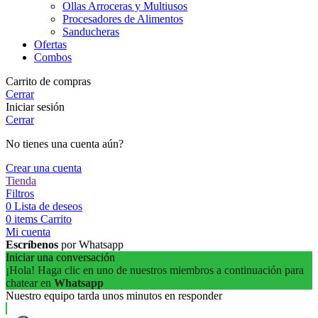
Ollas Arroceras y Multiusos
Procesadores de Alimentos
Sanducheras
Ofertas
Combos
Carrito de compras
Cerrar
Iniciar sesión
Cerrar
No tienes una cuenta aún?
Crear una cuenta
Tienda
Filtros
0
Lista de deseos
0
items
Carrito
Mi cuenta
Escríbenos
por Whatsapp
Iniciar una conversación
¡Hola! Haga clic en uno de nuestros miembros a continuación para
chatear en
Whatsapp
Nuestro equipo tarda unos minutos en responder