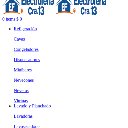
0
items
$
0
Refigeración
Cavas
Congeladores
Dispensadores
Minibares
Nevecones
Neveras
Vitrinas
Lavado y Planchado
Lavadoras
Lavasecadoras