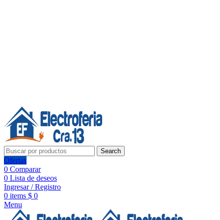
Línea de Whatsapp - Ventas
20 años de confianza, respaldo y tecnología para tu hogar
Síguenos:
20 años de confianza y respaldo
Search
Ofertas
0
Comparar
0
Lista de deseos
Ingresar / Registro
0
items
$
0
Menu