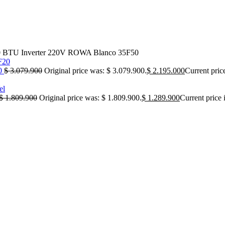
00 BTU Inverter 220V ROWA Blanco 35F50
20
$
3.079.900
Original price was: $ 3.079.900.
$
2.195.000
Current pric
$
1.809.900
Original price was: $ 1.809.900.
$
1.289.900
Current price 