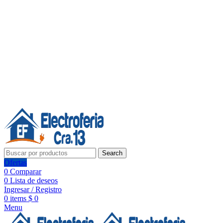
Línea de Whatsapp - Ventas
Síguenos:
Search
Ofertas
0
Comparar
0
Lista de deseos
Ingresar / Registro
0
items
$
0
Menu