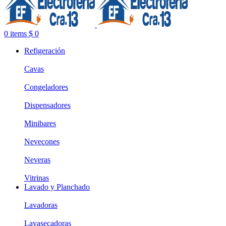
0
items
$
0
Refigeración
Cavas
Congeladores
Dispensadores
Minibares
Nevecones
Neveras
Vitrinas
Lavado y Planchado
Lavadoras
Lavasecadoras