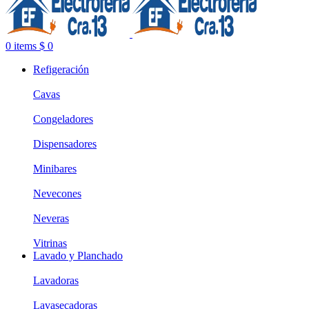
0
items
$
0
Refigeración
Cavas
Congeladores
Dispensadores
Minibares
Nevecones
Neveras
Vitrinas
Lavado y Planchado
Lavadoras
Lavasecadoras