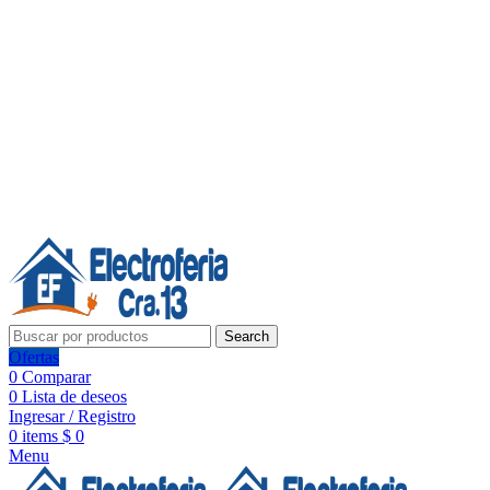
Línea de Whatsapp - Ventas
Síguenos:
Search
Ofertas
0
Comparar
0
Lista de deseos
Ingresar / Registro
0
items
$
0
Menu