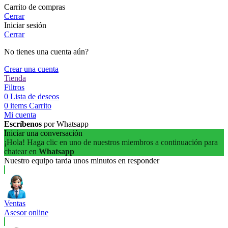
Carrito de compras
Cerrar
Iniciar sesión
Cerrar
No tienes una cuenta aún?
Crear una cuenta
Tienda
Filtros
0
Lista de deseos
0
items
Carrito
Mi cuenta
Escríbenos
por Whatsapp
Iniciar una conversación
¡Hola! Haga clic en uno de nuestros miembros a continuación para
chatear en
Whatsapp
Nuestro equipo tarda unos minutos en responder
Ventas
Asesor online