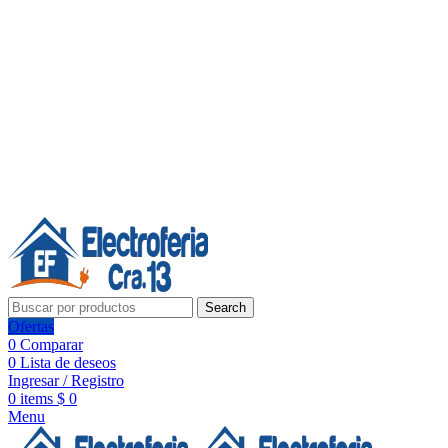
Línea de Whatsapp - Ventas
20 años de confianza, respaldo y tecnología para tu hogar
Síguenos:
20 años de confianza y respaldo
Search
Ofertas
0
Comparar
0
Lista de deseos
Ingresar / Registro
0
items
$
0
Menu