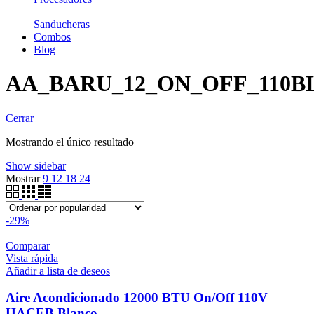
Sanducheras
Combos
Blog
AA_BARU_12_ON_OFF_110B
Cerrar
Mostrando el único resultado
Show sidebar
Mostrar
9
12
18
24
-29%
Comparar
Vista rápida
Añadir a lista de deseos
Aire Acondicionado 12000 BTU On/Off 110V
HACEB Blanco