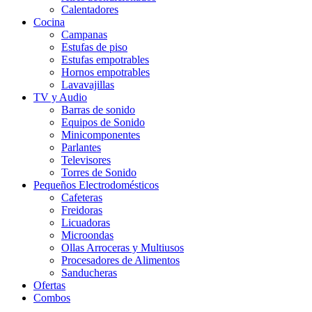
Calentadores
Cocina
Campanas
Estufas de piso
Estufas empotrables
Hornos empotrables
Lavavajillas
TV y Audio
Barras de sonido
Equipos de Sonido
Minicomponentes
Parlantes
Televisores
Torres de Sonido
Pequeños Electrodomésticos
Cafeteras
Freidoras
Licuadoras
Microondas
Ollas Arroceras y Multiusos
Procesadores de Alimentos
Sanducheras
Ofertas
Combos