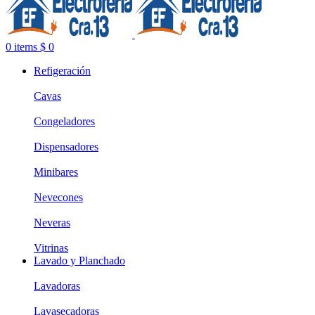
0
items
$
0
Refigeración
Cavas
Congeladores
Dispensadores
Minibares
Nevecones
Neveras
Vitrinas
Lavado y Planchado
Lavadoras
Lavasecadoras